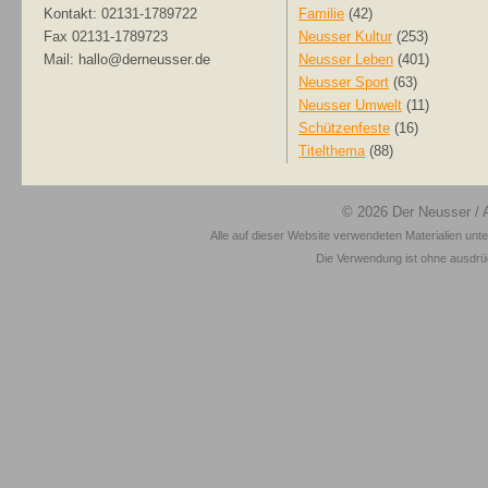
Kontakt: 02131-1789722
Familie
(42)
Fax 02131-1789723
Neusser Kultur
(253)
Mail: hallo@derneusser.de
Neusser Leben
(401)
Neusser Sport
(63)
Neusser Umwelt
(11)
Schützenfeste
(16)
Titelthema
(88)
© 2026
Der Neusser
/ 
Alle auf dieser Website verwendeten Materialien unt
Die Verwendung ist ohne ausdrück