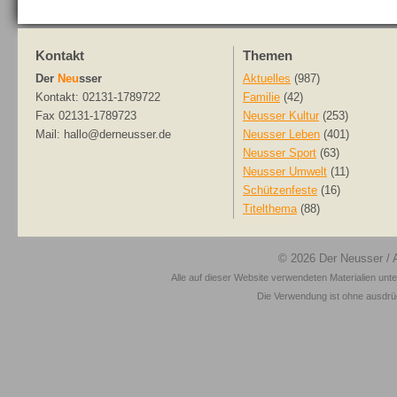
Kontakt
Themen
Der
Neu
sser
Aktuelles
(987)
Kontakt: 02131-1789722
Familie
(42)
Fax 02131-1789723
Neusser Kultur
(253)
Mail: hallo@derneusser.de
Neusser Leben
(401)
Neusser Sport
(63)
Neusser Umwelt
(11)
Schützenfeste
(16)
Titelthema
(88)
© 2026
Der Neusser
/ 
Alle auf dieser Website verwendeten Materialien unt
Die Verwendung ist ohne ausdrück