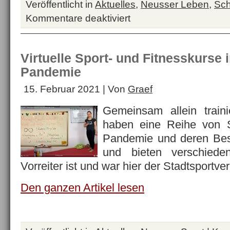
Veröffentlicht in
Aktuelles
,
Neusser Leben
,
Sch
Kommentare deaktiviert
für
Schützen
impfen,
denn
Virtuelle Sport- und Fitnesskurse 
impfen
Pandemie
schützt
!
15. Februar 2021 | Von
Graef
Gemeinsam allein train
haben eine Reihe von S
Pandemie und deren Bes
und bieten verschiede
Vorreiter ist und war hier der Stadtsport
Den ganzen Artikel lesen