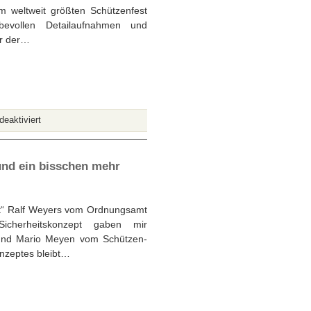
im weltweit größten Schützenfest
ebevollen Detailaufnahmen und
er der…
für
eaktiviert
Film
über
das
und ein bisschen mehr
Neusser
Schützenfest:
Stadt
kt“ Ralf Weyers vom Ordnungsamt
der
icherheitskonzept gaben mir
Könige
nd Mario Meyen vom Schützen-
onzeptes bleibt…