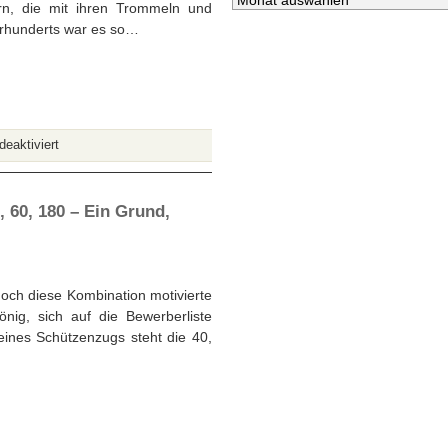
Schützenarchiv
rn, die mit ihren Trommeln und
ahrhunderts war es so…
für
eaktiviert
Neusser
Tambourkorps
mit
 60, 180 – Ein Grund,
eigenem
Sound:
Von
Tambouren
och diese Kombination motivierte
und
ig, sich auf die Bewerberliste
Trommeln
eines Schützenzugs steht die 40,