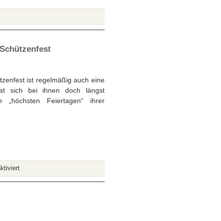
r
irmes
017
Schützenfest
as
este
us
tzenfest ist regelmäßig auch eine
adition,
Hat sich bei ihnen doch längst
ensation
„höchsten Feiertagen“ ihrer
nd
in
isschen
ehr
für
tiviert
125
Jahre
Kinderbelustigung
beim
Neusser