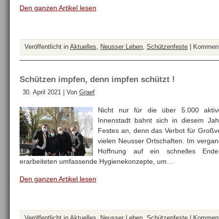
Den ganzen Artikel lesen
Veröffentlicht in
Aktuelles
,
Neusser Leben
,
Schützenfeste
|
Kommenta
Schützen impfen, denn impfen schützt !
30. April 2021 | Von
Graef
Nicht nur für die über 5.000 akt
Innenstadt bahnt sich in diesem Jahr
Festes an, denn das Verbot für Großver
vielen Neusser Ortschaften. Im vergan
Hoffnung auf ein schnelles En
erarbeiteten umfassende Hygienekonzepte, um…
Den ganzen Artikel lesen
Veröffentlicht in
Aktuelles
,
Neusser Leben
,
Schützenfeste
|
Kommenta