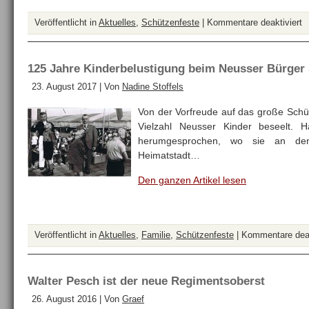
fü
Veröffentlicht in
Aktuelles
,
Schützenfeste
|
Kommentare deaktiviert
K
2
–
125 Jahre Kinderbelustigung beim Neusser Bürger 
D
23. August 2017 | Von
Nadine Stoffels
B
a
Von der Vorfreude auf das große Schü
Tr
Vielzahl Neusser Kinder beseelt. 
S
herumgesprochen, wo sie an den 
u
Heimatstadt…
e
Den ganzen Artikel lesen
b
m
Veröffentlicht in
Aktuelles
,
Familie
,
Schützenfeste
|
Kommentare deak
Walter Pesch ist der neue Regimentsoberst
26. August 2016 | Von
Graef