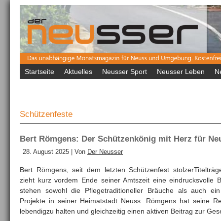
Startseite
Aktuelles
Neusser Sport
Neusser Leben
N
Schützenfeste
Bert Römgens: Der Schützenkönig mit Herz für Ne
28. August 2025 | Von
Der Neusser
Bert Römgens, seit dem letzten Schützenfest stolzerTitelträ
zieht kurz vordem Ende seiner Amtszeit eine eindrucksvolle Bi
stehen sowohl die Pflegetraditioneller Bräuche als auch ei
Projekte in seiner Heimatstadt Neuss. Römgens hat seine R
lebendigzu halten und gleichzeitig einen aktiven Beitrag zur Ges