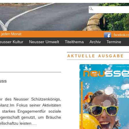
eusser Kultur
Neusser Umwelt
Titelthema
Archiv
Termine
AKTUELLE AUSGABE
uss
ger des Neusser Schützenkönigs,
lanz.Im Fokus seiner Aktivitäten
n starkes Engagementfür soziale
egentschaft genutzt, um Bräuche
ellschaftzu leisten….