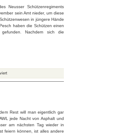
Bürger
des Neusser Schützenregiments
Schützenfest
mber sein Amt nieder, um diese
r Schützenwesen in jüngere Hände
 Pesch haben die Schützen einen
r gefunden. Nachdem sich die
für
iert
Walter
Pesch
ist
der
neue
Regimentsoberst
em Rest will man eigentlich gar
 AWL jede Nacht von Asphalt und
sser am nächsten Tag wieder in
t feiern können, ist alles andere