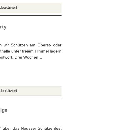
für
eaktiviert
Gespräch
mit
dem
rty
Schützenkönig
Georg
Martin:
n wir Schützen am Oberst- oder
40,
halle unter freiem Himmel lagern
60,
 Antwort. Drei Wochen…
180
–
Ein
Grund,
König
für
eaktiviert
zu
Biwakierende
werden!
Schützen:
Vom
nige
Feldlager
zur
Megaparty
“ über das Neusser Schützenfest