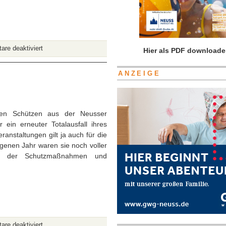
für
re deaktiviert
Hier als PDF downloade
Bert
Römgens:
ANZEIGE
Der
Schützenkönig
mit
Herz
iven Schützen aus der Neusser
für
 ein erneuter Totalausfall ihres
Neuss
anstaltungen gilt ja auch für die
genen Jahr waren sie noch voller
de der Schutzmaßnahmen und
für
re deaktiviert