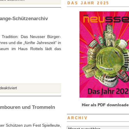
DAS JAHR 2025
Schützen
impfen,
denn
ange-Schützenarchiv
impfen
schützt
!
Tradition: Das Neusser Bürger-
res und die „fünfte Jahreszeit“ in
seum im Haus Rottels lädt das
für
eaktiviert
Rheinisches
Schützenmuseum
Hier als PDF downloade
Neuss
Tambouren und Trommeln
mit
Joseph-
ARCHIV
Lange-
ser Schützen zum Fest Spielleute,
Archiv