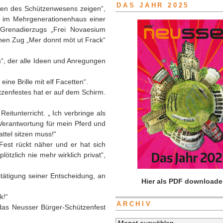
DAS JAHR 2025
etten des Schützenwesens zeigen“,
hs im Mehrgenerationenhaus einer
 Grenadierzugs „Frei Novaesium
einen Zug „Mer donnt möt ut Frack“
“, der alle Ideen und Anregungen
ine Brille mit elf Facetten“.
tzenfestes hat er auf dem Schirm.
tunterricht. „ Ich verbringe als
Verantwortung für mein Pferd und
attel sitzen muss!“
est rückt näher und er hat sich
zlich nie mehr wirklich privat“,
tätigung seiner Entscheidung, an
Hier als PDF downloade
k!“
ARCHIV
 das Neusser Bürger-Schützenfest
Archiv