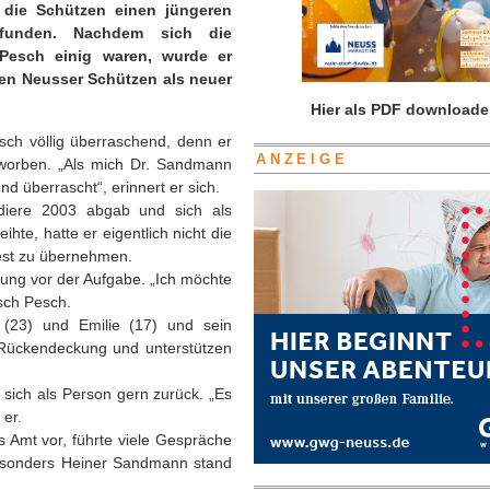
 die Schützen einen jüngeren
funden. Nachdem sich die
Pesch einig waren, wurde er
en Neusser Schützen als neuer
Hier als PDF downloade
sch völlig überraschend, denn er
ANZEIGE
eworben. „Als mich Dr. Sandmann
und überrascht“, erinnert er sich.
diere 2003 abgab und sich als
hte, hatte er eigentlich nicht die
fest zu übernehmen.
ung vor der Aufgabe. „Ich möchte
sch Pesch.
 (23) und Emilie (17) und sein
 Rückendeckung und unterstützen
t sich als Person gern zurück. „Es
 er.
s Amt vor, führte viele Gespräche
Besonders Heiner Sandmann stand