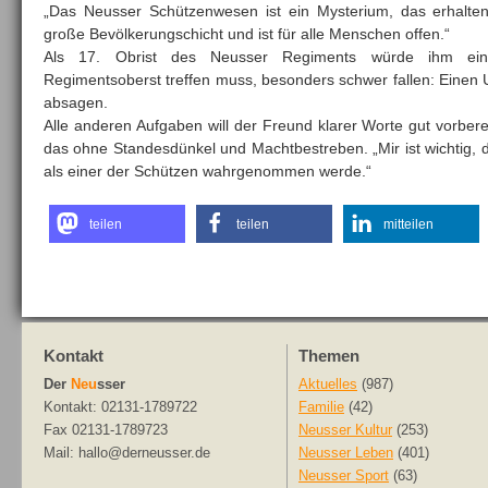
„Das Neusser Schützenwesen ist ein Mysterium, das erhalte
große Bevölkerungschicht und ist für alle Menschen offen.“
Als 17. Obrist des Neusser Regiments würde ihm ein
Regimentsoberst treffen muss, besonders schwer fallen: Eine
absagen.
Alle anderen Aufgaben will der Freund klarer Worte gut vorber
das ohne Standesdünkel und Machtbestreben. „Mir ist wichtig, da
als einer der Schützen wahrgenommen werde.“
teilen
teilen
mitteilen
Kontakt
Themen
Der
Neu
sser
Aktuelles
(987)
Kontakt: 02131-1789722
Familie
(42)
Fax 02131-1789723
Neusser Kultur
(253)
Mail: hallo@derneusser.de
Neusser Leben
(401)
Neusser Sport
(63)