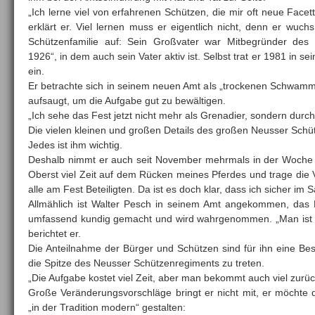
„Ich lerne viel von erfahrenen Schützen, die mir oft neue Fac
erklärt er. Viel lernen muss er eigentlich nicht, denn er wuc
Schützenfamilie auf: Sein Großvater war Mitbegründer des
1926“, in dem auch sein Vater aktiv ist. Selbst trat er 1981 in s
ein.
Er betrachte sich in seinem neuen Amt als „trockenen Schwamm
aufsaugt, um die Aufgabe gut zu bewältigen.
„Ich sehe das Fest jetzt nicht mehr als Grenadier, sondern durch e
Die vielen kleinen und großen Details des großen Neusser Schü
Jedes ist ihm wichtig.
Deshalb nimmt er auch seit November mehrmals in der Woche Rei
Oberst viel Zeit auf dem Rücken meines Pferdes und trage die 
alle am Fest Beteiligten. Da ist es doch klar, dass ich sicher im S
Allmählich ist Walter Pesch in seinem Amt angekommen, das F
umfassend kundig gemacht und wird wahrgenommen. „Man ist plöt
berichtet er.
Die Anteilnahme der Bürger und Schützen sind für ihn eine Bes
die Spitze des Neusser Schützenregiments zu treten.
„Die Aufgabe kostet viel Zeit, aber man bekommt auch viel zurüc
Große Veränderungsvorschläge bringt er nicht mit, er möchte
„in der Tradition modern“ gestalten: