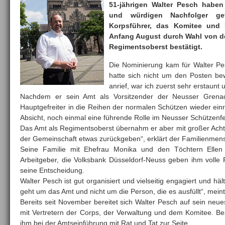
51-jährigen Walter Pesch haben
und würdigen Nachfolger ge
Korpsführer, das Komitee und 
Anfang August durch Wahl von d
Regimentsoberst bestätigt.
Die Nominierung kam für Walter Pe
hatte sich nicht um den Posten b
anrief, war ich zuerst sehr erstaunt 
Nachdem er sein Amt als Vorsitzender der Neusser Grena
Hauptgefreiter in die Reihen der normalen Schützen wieder einrei
Absicht, noch einmal eine führende Rolle im Neusser Schützen
Das Amt als Regimentsoberst übernahm er aber mit großer Acht
der Gemeinschaft etwas zurückgeben“, erklärt der Familienmen
Seine Familie mit Ehefrau Monika und den Töchtern Ellen
Arbeitgeber, die Volksbank Düsseldorf-Neuss geben ihm volle
seine Entscheidung.
Walter Pesch ist gut organisiert und vielseitig engagiert und häl
geht um das Amt und nicht um die Person, die es ausfüllt“, meint
Bereits seit November bereitet sich Walter Pesch auf sein neue
mit Vertretern der Corps, der Verwaltung und dem Komitee. 
ihm bei der Amtseinführung mit Rat und Tat zur Seite.