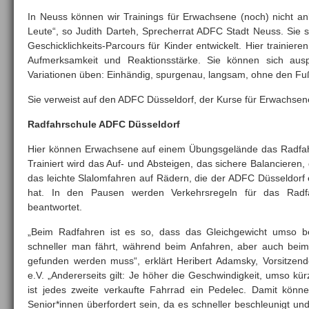
In Neuss können wir Trainings für Erwachsene (noch) nicht anb
Leute“, so Judith Darteh, Sprecherrat ADFC Stadt Neuss. Sie se
Geschicklichkeits-Parcours für Kinder entwickelt. Hier trainier
Aufmerksamkeit und Reaktionsstärke. Sie können sich aus
Variationen üben: Einhändig, spurgenau, langsam, ohne den F
Sie verweist auf den ADFC Düsseldorf, der Kurse für Erwachsene
Radfahrschule ADFC Düsseldorf
Hier können Erwachsene auf einem Übungsgelände das Radfahr
Trainiert wird das Auf- und Absteigen, das sichere Balancieren,
das leichte Slalomfahren auf Rädern, die der ADFC Düsseldorf 
hat. In den Pausen werden Verkehrsregeln für das Rad
beantwortet.
„Beim Radfahren ist es so, dass das Gleichgewicht umso b
schneller man fährt, während beim Anfahren, aber auch bei
gefunden werden muss“, erklärt Heribert Adamsky, Vorsitze
e.V. „Andererseits gilt: Je höher die Geschwindigkeit, umso kürz
ist jedes zweite verkaufte Fahrrad ein Pedelec. Damit kön
Senior*innen überfordert sein, da es schneller beschleunigt u