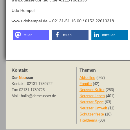
www.duesseldorf.adfc.de -0211-7882896
Udo Hempel
www.udohempel.de – 02131-51 16 00 / 0152 22610318
teilen
teilen
mitteilen
Kontakt
Themen
Der
Neu
sser
Aktuelles
(987)
Kontakt: 02131-1789722
Familie
(42)
Fax 02131-1789723
Neusser Kultur
(253)
Mail: hallo@derneusser.de
Neusser Leben
(401)
Neusser Sport
(63)
Neusser Umwelt
(11)
Schützenfeste
(16)
Titelthema
(88)