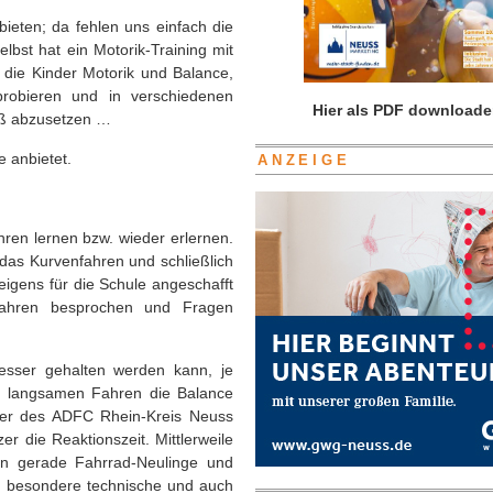
ieten; da fehlen uns einfach die
lbst hat ein Motorik-Training mit
en die Kinder Motorik und Balance,
probieren und in verschiedenen
Hier als PDF downloade
uß abzusetzen …
 anbietet.
ANZEIGE
en lernen bzw. wieder erlernen.
 das Kurvenfahren und schließlich
eigens für die Schule angeschafft
fahren besprochen und Fragen
esser gehalten werden kann, je
m langsamen Fahren die Balance
nder des ADFC Rhein-Kreis Neuss
er die Reaktionszeit. Mittlerweile
nen gerade Fahrrad-Neulinge und
nd besondere technische und auch