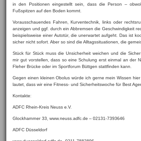
in den Positionen eingestellt sein, dass die Person – obwoh
Fußspitzen auf den Boden kommt.
Vorausschauendes Fahren, Kurventechnik, links oder rechtsru
anzeigen und ggf. durch ein Abbremsen die Geschwindigkeit re
beispielsweise einer Autotür, die unerwartet aufgeht. Das ist ko
sicher nicht sofort. Aber so sind die Alltagssituationen, die gem
Stück für Stück muss die Unsicherheit weichen und die Siche
mir gut vorstellen, dass so eine Schulung erst einmal an der 
Fleher Brücke oder im Sportforum Büttgen stattfinden kann.
Gegen einen kleinen Obolus würde ich gerne mein Wissen hier
lautet, dass wir eine Fitness- und Sicherheitswoche für Best Age
Kontakte:
ADFC Rhein-Kreis Neuss e.V.
Glockhammer 33, www.neuss.adfc.de – 02131-7393646
ADFC Düsseldorf