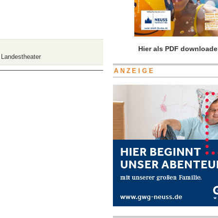
ür
Hier als PDF downloade
Die
 Landestheater
ungfrau
ANZEIGE
on
rleans“
m
heinischen
andestheater:Gottes
erk
nd
rdischer
eitrag