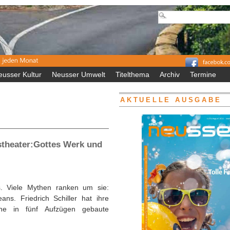
eusser Kultur
Neusser Umwelt
Titelthema
Archiv
Termine
AKTUELLE AUSGABE
stheater:Gottes Werk und
hs. Viele Mythen ranken um sie:
ns. Friedrich Schiller hat ihre
ine in fünf Aufzügen gebaute