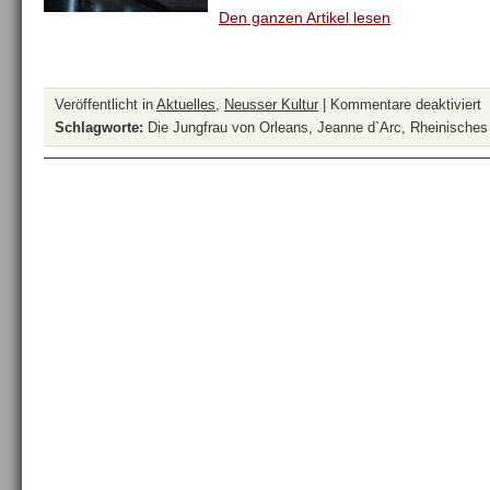
Den ganzen Artikel lesen
f
Veröffentlicht in
Aktuelles
,
Neusser Kultur
|
Kommentare deaktiviert
„
Schlagworte:
Die Jungfrau von Orleans
,
Jeanne d`Arc
,
Rheinisches
J
v
O
i
R
L
W
u
i
B