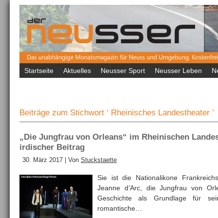
Startseite
Aktuelles
Neusser Sport
Neusser Leben
N
Beiträge zum Stichwort ‘ Rheinisches Landestheater ’
„Die Jungfrau von Orleans“ im Rheinischen Lande
irdischer Beitrag
30. März 2017 | Von
Stuckstaette
Sie ist die Nationalikone Frankreic
Jeanne d’Arc, die Jungfrau von Orlea
Geschichte als Grundlage für se
romantische…