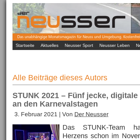
Startseite
Aktuelles
Neusser Sport
Neusser Leben
N
Alle Beiträge dieses Autors
STUNK 2021 – Fünf jecke, digita
an den Karnevalstagen
3. Februar 2021 | Von
Der Neusser
Das STUNK-Team hat
Herzens schon im Novem