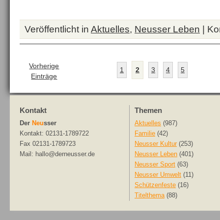
Veröffentlicht in
Aktuelles
,
Neusser Leben
|
Ko
Vorherige
1
2
3
4
5
Einträge
Kontakt
Themen
Der
Neu
sser
Aktuelles
(987)
Kontakt: 02131-1789722
Familie
(42)
Fax 02131-1789723
Neusser Kultur
(253)
Mail: hallo@derneusser.de
Neusser Leben
(401)
Neusser Sport
(63)
Neusser Umwelt
(11)
Schützenfeste
(16)
Titelthema
(88)