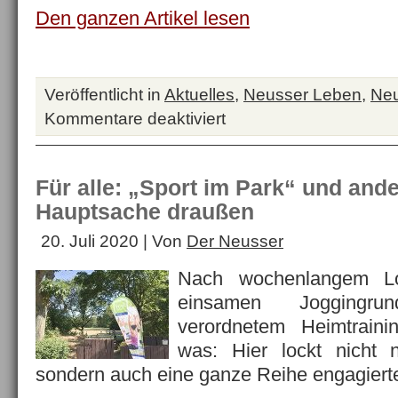
Den ganzen Artikel lesen
Veröffentlicht in
Aktuelles
,
Neusser Leben
,
Neu
Kommentare deaktiviert
für
Stresstest
für
die
Für alle: „Sport im Park“ und and
Bäume
Hauptsache draußen
20. Juli 2020 | Von
Der Neusser
Nach wochenlangem L
einsamen Joggingr
verordnetem Heimtraini
was: Hier lockt nicht 
sondern auch eine ganze Reihe engagierte