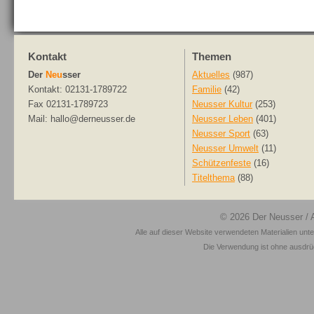
Kontakt
Themen
Der
Neu
sser
Aktuelles
(987)
Kontakt: 02131-1789722
Familie
(42)
Fax 02131-1789723
Neusser Kultur
(253)
Mail: hallo@derneusser.de
Neusser Leben
(401)
Neusser Sport
(63)
Neusser Umwelt
(11)
Schützenfeste
(16)
Titelthema
(88)
© 2026
Der Neusser
/ 
Alle auf dieser Website verwendeten Materialien unt
Die Verwendung ist ohne ausdrück