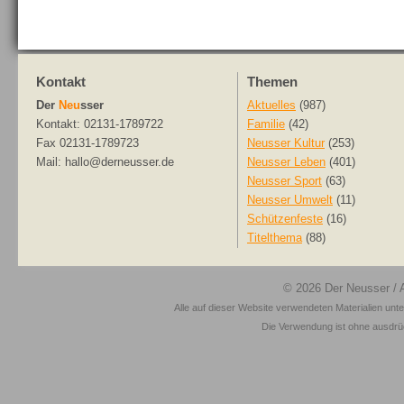
Kontakt
Themen
Der
Neu
sser
Aktuelles
(987)
Kontakt: 02131-1789722
Familie
(42)
Fax 02131-1789723
Neusser Kultur
(253)
Mail: hallo@derneusser.de
Neusser Leben
(401)
Neusser Sport
(63)
Neusser Umwelt
(11)
Schützenfeste
(16)
Titelthema
(88)
© 2026
Der Neusser
/ 
Alle auf dieser Website verwendeten Materialien unt
Die Verwendung ist ohne ausdrück