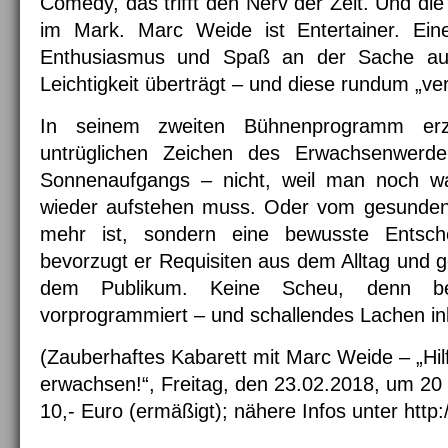
Comedy, das trifft den Nerv der Zeit. Und di
im Mark. Marc Weide ist Entertainer. Ein
Enthusiasmus und Spaß an der Sache auf
Leichtigkeit überträgt – und diese rundum „ve
In seinem zweiten Bühnenprogramm er
untrüglichen Zeichen des Erwachsenwerd
Sonnenaufgangs – nicht, weil man noch wa
wieder aufstehen muss. Oder vom gesunden 
mehr ist, sondern eine bewusste Entsc
bevorzugt er Requisiten aus dem Alltag und g
dem Publikum. Keine Scheu, denn bes
vorprogrammiert – und schallendes Lachen ink
(Zauberhaftes Kabarett mit Marc Weide – „Hil
erwachsen!“, Freitag, den 23.02.2018, um 20 Uh
10,- Euro (ermäßigt); nähere Infos unter http