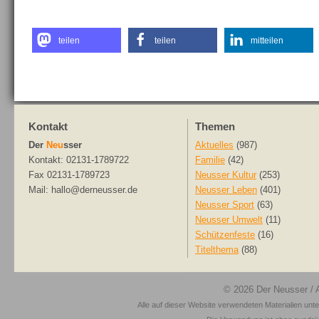
teilen
teilen
mitteilen
Kontakt
Themen
Der
Neu
sser
Aktuelles
(987)
Kontakt: 02131-1789722
Familie
(42)
Fax 02131-1789723
Neusser Kultur
(253)
Mail: hallo@derneusser.de
Neusser Leben
(401)
Neusser Sport
(63)
Neusser Umwelt
(11)
Schützenfeste
(16)
Titelthema
(88)
© 2026
Der Neusser
/ 
Alle auf dieser Website verwendeten Materialien unt