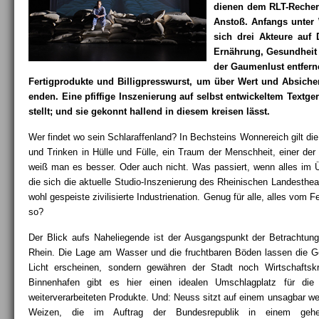
dienen dem RLT-Recherc
Anstoß. Anfangs unter
sich drei Akteure au
Ernährung, Gesundheit
der Gaumenlust entfern
Fertigprodukte und Billigpresswurst, um über Wert und Absich
enden. Eine pfiffige Inszenierung auf selbst entwickeltem Textge
stellt; und sie gekonnt hallend in diesem kreisen lässt.
Wer findet wo sein Schlaraffenland? In Bechsteins Wonnereich gilt di
und Trinken in Hülle und Fülle, ein Traum der Menschheit, einer der
weiß man es besser. Oder auch nicht. Was passiert, wenn alles im Ü
die sich die aktuelle Studio-Inszenierung des Rheinischen Landestheat
wohl gespeiste zivilisierte Industrienation. Genug für alle, alles vom Fe
so?
Der Blick aufs Naheliegende ist der Ausgangspunkt der Betrachtung
Rhein. Die Lage am Wasser und die fruchtbaren Böden lassen die Ge
Licht erscheinen, sondern gewähren der Stadt noch Wirtschaftskr
Binnenhafen gibt es hier einen idealen Umschlagplatz für die 
weiterverarbeiteten Produkte. Und: Neuss sitzt auf einem unsagbar we
Weizen, die im Auftrag der Bundesrepublik in einem gehe