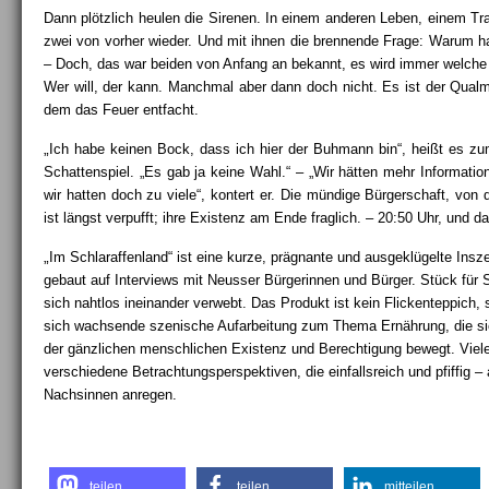
Dann plötzlich heulen die Sirenen. In einem anderen Leben, einem Tr
zwei von vorher wieder. Und mit ihnen die brennende Frage: Warum ha
– Doch, das war beiden von Anfang an bekannt, es wird immer welche g
Wer will, der kann. Manchmal aber dann doch nicht. Es ist der Qualm,
dem das Feuer entfacht.
„
Ich habe keinen Bock, dass ich hier der Buhmann bin“, heißt es z
Schattenspiel. „Es gab ja keine Wahl.“ – „Wir hätten mehr Informatio
wir hatten doch zu viele“, kontert er. Die mündige Bürgerschaft, von 
ist längst verpufft; ihre Existenz am Ende fraglich. – 20:50 Uhr, und d
„
Im Schlaraffenland“ ist eine kurze, prägnante und ausgeklügelte Insz
gebaut auf Interviews mit Neusser Bürgerinnen und Bürger. Stück für 
sich nahtlos ineinander verwebt. Das Produkt ist kein Flickenteppich, 
sich wachsende szenische Aufarbeitung zum Thema Ernährung, die s
der gänzlichen menschlichen Existenz und Berechtigung bewegt. Viel
verschiedene Betrachtungsperspektiven, die einfallsreich und pfiffig 
Nachsinnen anregen.
teilen
teilen
mitteilen