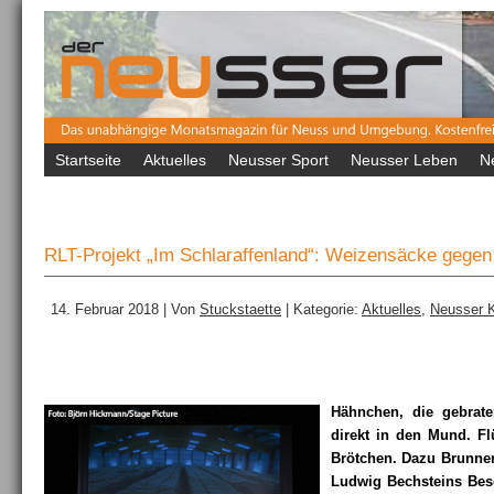
Startseite
Aktuelles
Neusser Sport
Neusser Leben
N
RLT-Projekt „Im Schlaraffenland“: Weizensäcke gegen
14. Februar 2018 | Von
Stuckstaette
| Kategorie:
Aktuelles
,
Neusser K
Hähnchen, die gebrate
direkt in den Mund. F
Brötchen. Dazu Brunnen
Ludwig Bechsteins Bes