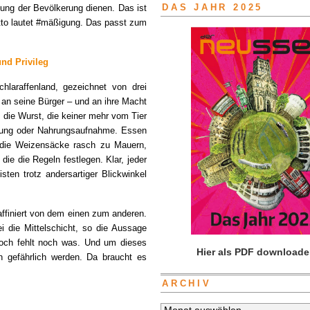
gung der Bevölkerung dienen. Das ist
DAS JAHR 2025
otto lautet #mäßigung. Das passt zum
nd Privileg
laraffenland, gezeichnet von drei
n seine Bürger – und an ihre Macht
die Wurst, die keiner mehr vom Tier
rung oder Nahrungsaufnahme. Essen
n die Weizensäcke rasch zu Mauern,
 die die Regeln festlegen. Klar, jeder
isten trotz andersartiger Blickwinkel
affiniert von dem einen zum anderen.
 die Mittelschicht, so die Aussage
doch fehlt noch was. Und um dieses
Hier als PDF downloade
 gefährlich werden. Da braucht es
ARCHIV
Archiv