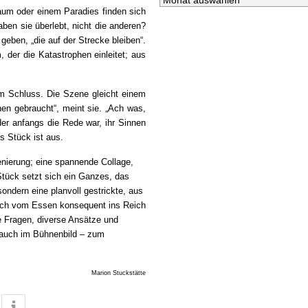
aum oder einem Paradies finden sich
ben sie überlebt, nicht die anderen?
eben, „die auf der Strecke bleiben“.
 der die Katastrophen einleitet; aus
um Schluss. Die Szene gleicht einem
nen gebraucht“, meint sie. „Ach was,
der anfangs die Rede war, ihr Sinnen
as Stück ist aus.
enierung; eine spannende Collage,
Stück setzt sich ein Ganzes, das
sondern eine planvoll gestrickte, aus
ich vom Essen konsequent ins Reich
e Fragen, diverse Ansätze und
– auch im Bühnenbild – zum
Marion Stuckstätte