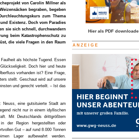
heprojekt von Carolin Millner als
 Weizensäcken begraben, begeben
f Durchleuchtungskurs zum Thema
 und Existenz. Doch vom Paradies
en sie sich schnell, durchwandern
Hier als PDF downloade
erung beim Katastrophenschutz zu
rüst, die viele Fragen in den Raum
ANZEIGE
e Faulheit als höchste Tugend. Essen
 Glückseligkeit. Doch hier und heute
berfluss vorhanden ist? Eine Frage,
ers stellt. Geschaut wird auf unsere
insten und gerecht verteilt. – Ist das
: Neuss, eine gutsituierte Stadt am
gend nicht nur in einem idyllischen
aft. Mit Deutschlands drittgrößtem
in der Region hergestellten oder
rtvollen Gut – auf rund 8.000 Tonnen
imen Lager aufbewahrt werden.