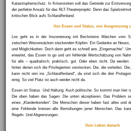
Katastrophenschutz. In Krisenzeiten soll das Getreide zur Erstversor
der perfekte Ansatz für das RLT-Theaterprojekt. Denn das Spielzeitm
kritischen Blick aufs Schlaraffenland.
Von Essen und Status, von Ausgrenzung u
Los geht es in der Inszenierung mit Bechsteins Märchen vom Sch
zwischen Weizensäcken steckenden Köpfen. Ein Gedanke an Neuss, a
und Möglichkeiten. Doch dann geht es schnell ans „Eingemachte“. Um 
erwartet, das Essen to go und um fehlende Wertschätzung von Nah
für alle – quadratisch, praktisch, gut. Oder eben nicht. Da werde
hinter denen sich die Privilegierten verstecken. Die, die verteilen. Die,
kann nicht rein ins „Schlaraffenland“, da sind sich die drei Protagon
einig. So viel Platz ist auch wieder nicht da.
Essen ist Status. Und Haltung. Auch politische. So kommt man hier r
Die oben haben das Sagen. Die unten akzeptieren. Das Problem sei
eines „Klardenkenden“. Die Menschen dieser haben fast alles und 
eine Fehlende kreisen alle Bemühungen jener Menschen. Das kann
Regeln. Und Abgrenzungen.
Vom Leben danach