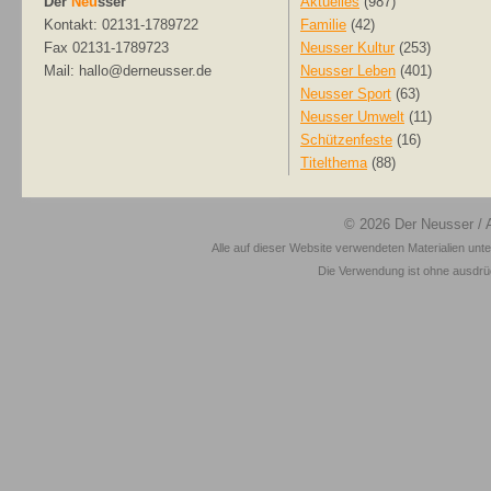
Der
Neu
sser
Aktuelles
(987)
Kontakt: 02131-1789722
Familie
(42)
Fax 02131-1789723
Neusser Kultur
(253)
Mail: hallo@derneusser.de
Neusser Leben
(401)
Neusser Sport
(63)
Neusser Umwelt
(11)
Schützenfeste
(16)
Titelthema
(88)
© 2026
Der Neusser
/ 
Alle auf dieser Website verwendeten Materialien unt
Die Verwendung ist ohne ausdrück