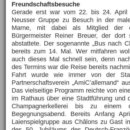
Freundschaftsbesuche
Gerade erst war vom 22. bis 24. April 
Neusser Gruppe zu Besuch in der male
Marne, mit dabei als Mitglied der of
Bürgermeister Reiner Breuer, der dort 
abstattete. Der sogenannte „Bus nach Ch
bereits zum 14. Mal. Wer mitfahren woll
auch dieses Mal schnell sein, denn nach
des Termins war die Reise bereits nachmi
Fahrt wurde wie immer von der St
Partnerschaftsverein „AmiC’allemand“ aus
Das vielseitige Programm reichte von ein
im Rathaus über eine Stadtführung und d
Champagnerkellerei bis zu einem de
Begegnungsabend. Bereits Anfang Apr
Laienspielgruppe aus Châlons zu Gast i
des 50. Jubiläums des Deutsch-Französ