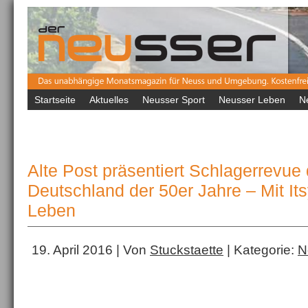
Startseite
Aktuelles
Neusser Sport
Neusser Leben
N
Alte Post präsentiert Schlagerrevue
Deutschland der 50er Jahre – Mit Its
Leben
19. April 2016 | Von
Stuckstaette
| Kategorie:
N