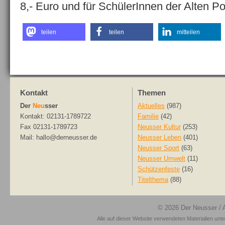
8,- Euro und für SchülerInnen der Alten Po
teilen
teilen
mitteilen
Kontakt
Themen
Der
Neu
sser
Aktuelles
(987)
Kontakt: 02131-1789722
Familie
(42)
Fax 02131-1789723
Neusser Kultur
(253)
Mail: hallo@derneusser.de
Neusser Leben
(401)
Neusser Sport
(63)
Neusser Umwelt
(11)
Schützenfeste
(16)
Titelthema
(88)
© 2026
Der Neusser
/ 
Alle auf dieser Website verwendeten Materialien unt