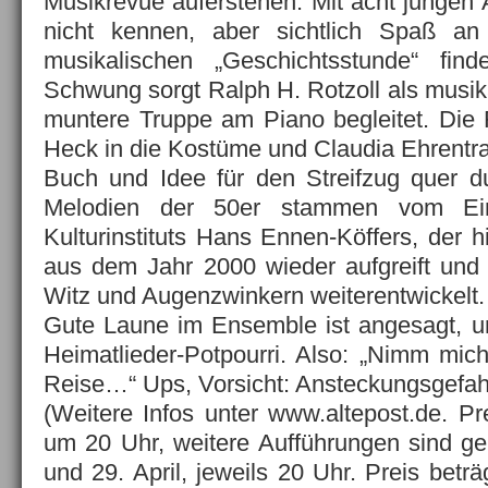
Musikrevue auferstehen. Mit acht jungen 
nicht kennen, aber sichtlich Spaß a
musikalischen „Geschichtsstunde“ find
Schwung sorgt Ralph H. Rotzoll als musikal
muntere Truppe am Piano begleitet. Die 
Heck in die Kostüme und Claudia Ehrentra
Buch und Idee für den Streifzug quer 
Melodien der 50er stammen vom Einr
Kulturinstituts Hans Ennen-Köffers, der h
aus dem Jahr 2000 wieder aufgreift und 
Witz und Augenzwinkern weiterentwickelt.
Gute Laune im Ensemble ist angesagt, u
Heimatlieder-Potpourri. Also: „Nimm mich
Reise…“ Ups, Vorsicht: Ansteckungsgefah
(Weitere Infos unter www.altepost.de. Pr
um 20 Uhr, weitere Aufführungen sind gep
und 29. April, jeweils 20 Uhr. Preis beträ