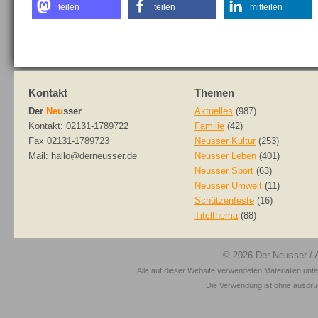
teilen
teilen
mitteilen
Kontakt
Themen
Der
Neu
sser
Aktuelles
(987)
Kontakt: 02131-1789722
Familie
(42)
Fax 02131-1789723
Neusser Kultur
(253)
Mail: hallo@derneusser.de
Neusser Leben
(401)
Neusser Sport
(63)
Neusser Umwelt
(11)
Schützenfeste
(16)
Titelthema
(88)
© 2026
Der Neusser
/ 
Alle auf dieser Website verwendeten Materialien unt
Die Verwendung ist ohne ausdrück