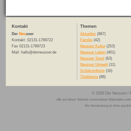
Kontakt
Themen
Der
Neu
sser
Aktuelles
(987)
Kontakt: 02131-1789722
Familie
(42)
Fax 02131-1789723
Neusser Kultur
(253)
Mail: hallo@derneusser.de
Neusser Leben
(401)
Neusser Sport
(63)
Neusser Umwelt
(11)
Schützenfeste
(16)
Titelthema
(88)
© 2026
Der Neusser
/ 
Alle auf dieser Website verwendeten Materialien unt
Die Verwendung ist ohne ausdrück