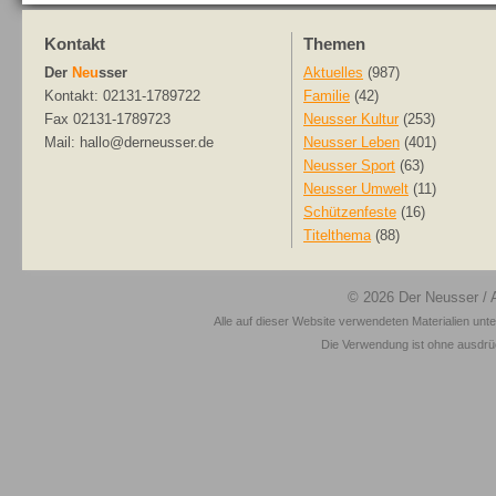
Kontakt
Themen
Der
Neu
sser
Aktuelles
(987)
Kontakt: 02131-1789722
Familie
(42)
Fax 02131-1789723
Neusser Kultur
(253)
Mail: hallo@derneusser.de
Neusser Leben
(401)
Neusser Sport
(63)
Neusser Umwelt
(11)
Schützenfeste
(16)
Titelthema
(88)
© 2026
Der Neusser
/ 
Alle auf dieser Website verwendeten Materialien unt
Die Verwendung ist ohne ausdrück