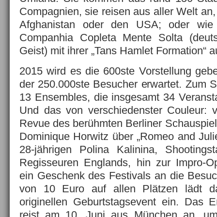
Compagnien, sie reisen aus aller Welt an,
Afghanistan oder den USA; oder wie
Companhia Copleta Mente Solta (deutsc
Geist) mit ihrer „Tans Hamlet Formation“ a
2015 wird es die 600ste Vorstellung geb
der 250.000ste Besucher erwartet. Zum 
13 Ensembles, die insgesamt 34 Veransta
Und das von verschiedenster Couleur: 
Revue des berühmten Berliner Schauspie
Dominique Horwitz über „Romeo and Juliet
28-jährigen Polina Kalinina, Shootings
Regisseuren Englands, hin zur Impro-Op
ein Geschenk des Festivals an die Besu
von 10 Euro auf allen Plätzen lädt d
originellen Geburtstagsevent ein. Das E
reist am 10. Juni aus München an, um