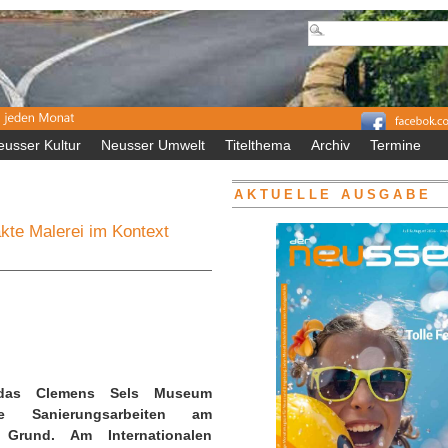
eusser Kultur
Neusser Umwelt
Titelthema
Archiv
Termine
AKTUELLE AUSGABE
te Malerei im Kontext
das Clemens Sels Museum
ge Sanierungsarbeiten am
Grund. Am Internationalen