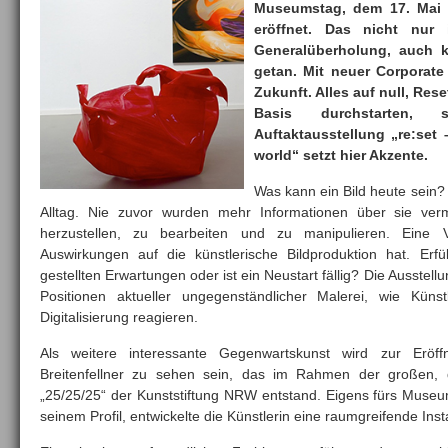
Museumstag, dem 17. Mai 
eröffnet. Das nicht nur 
Generalüberholung, auch k
getan. Mit neuer Corporate
Zukunft. Alles auf null, Res
Basis durchstarten,
Auftaktausstellung „re:set –
world“ setzt hier Akzente.
Was kann ein Bild heute sein? 
Alltag. Nie zuvor wurden mehr Informationen über sie vermi
herzustellen, zu bearbeiten und zu manipulieren. Eine V
Auswirkungen auf die künstlerische Bildproduktion hat. Erfü
gestellten Erwartungen oder ist ein Neustart fällig? Die Ausstell
Positionen aktueller ungegenständlicher Malerei, wie Küns
Digitalisierung reagieren.
Als weitere interessante Gegenwartskunst wird zur Eröf
Breitenfellner zu sehen sein, das im Rahmen der großen, dez
„25/25/25“ der Kunststiftung NRW entstand. Eigens fürs Muse
seinem Profil, entwickelte die Künstlerin eine raumgreifende Inst