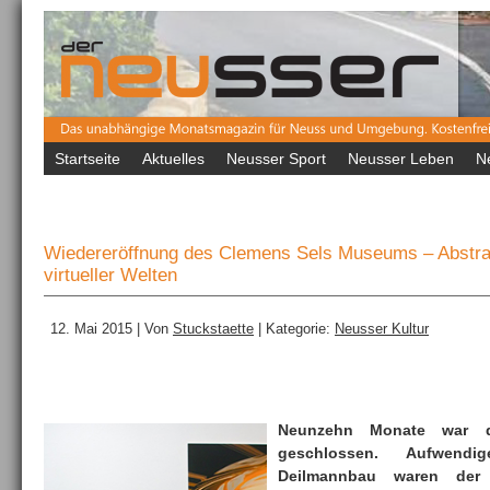
Startseite
Aktuelles
Neusser Sport
Neusser Leben
N
Wiedereröffnung des Clemens Sels Museums – Abstrak
virtueller Welten
12. Mai 2015 | Von
Stuckstaette
| Kategorie:
Neusser Kultur
Neunzehn Monate war 
geschlossen. Aufwendi
Deilmannbau waren der 