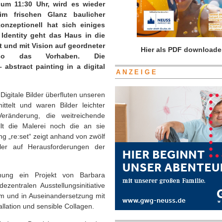
um 11:30 Uhr, wird es wieder
im frischen Glanz baulicher
onzeptionell hat sich einiges
 Identity geht das Haus in die
et und mit Vision auf geordneter
Hier als PDF downloade
 so das Vorhaben. Die
 abstract painting in a digital
ANZEIGE
Digitale Bilder überfluten unseren
ttelt und waren Bilder leichter
eränderung, die weitreichende
llt die Malerei noch die an sie
ung „re:set“ zeigt anhand von zwölf
tler auf Herausforderungen der
fnung ein Projekt von Barbara
entralen Ausstellungsinitiative
um und in Auseinandersetzung mit
allation und sensible Collagen.