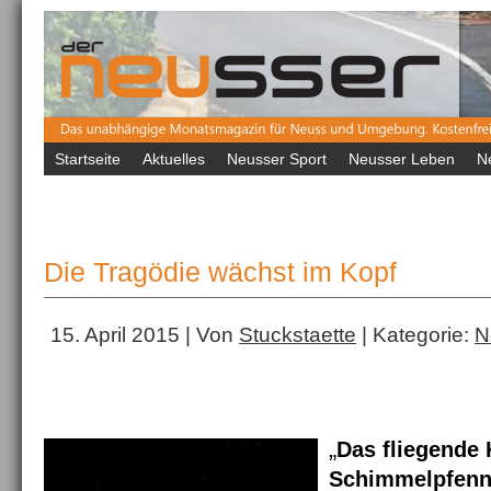
Startseite
Aktuelles
Neusser Sport
Neusser Leben
N
Die Tragödie wächst im Kopf
15. April 2015 | Von
Stuckstaette
| Kategorie:
N
„
Das fliegende
Schimmelpfenni