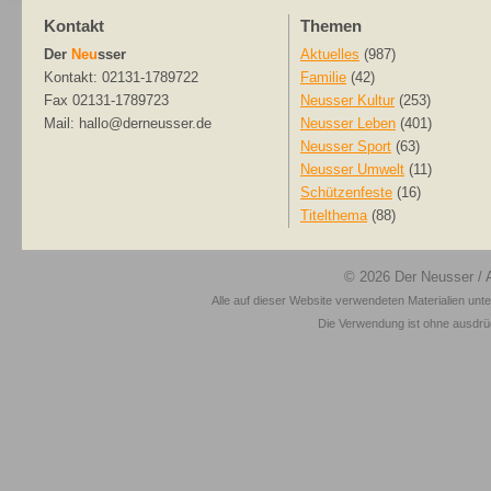
Kontakt
Themen
Der
Neu
sser
Aktuelles
(987)
Kontakt: 02131-1789722
Familie
(42)
Fax 02131-1789723
Neusser Kultur
(253)
Mail: hallo@derneusser.de
Neusser Leben
(401)
Neusser Sport
(63)
Neusser Umwelt
(11)
Schützenfeste
(16)
Titelthema
(88)
© 2026
Der Neusser
/ 
Alle auf dieser Website verwendeten Materialien unt
Die Verwendung ist ohne ausdrück