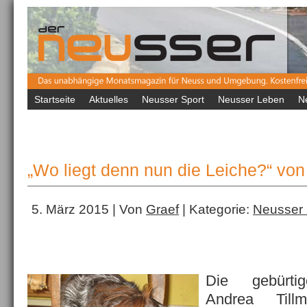
Startseite
Aktuelles
Neusser Sport
Neusser Leben
N
„Wo liegt denn nun die Leiche?“ vo
5. März 2015 | Von
Graef
| Kategorie:
Neusser
Die gebürtig
Andrea Till