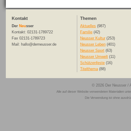
Kontakt
Themen
Der
Neu
sser
Aktuelles
(987)
Kontakt: 02131-1789722
Familie
(42)
Fax 02131-1789723
Neusser Kultur
(253)
Mail: hallo@derneusser.de
Neusser Leben
(401)
Neusser Sport
(63)
Neusser Umwelt
(11)
Schützenfeste
(16)
Titelthema
(88)
© 2026
Der Neusser
/ 
Alle auf dieser Website verwendeten Materialien unt
Die Verwendung ist ohne ausdrück