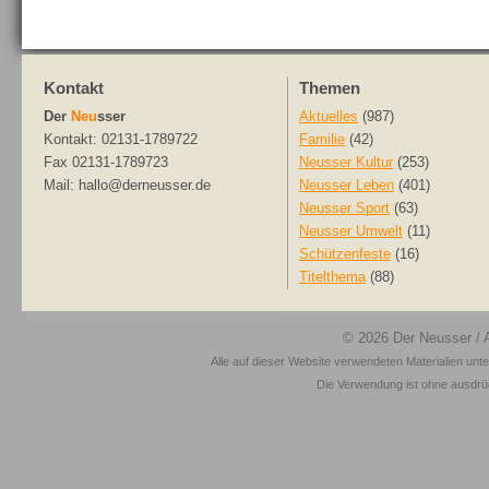
Kontakt
Themen
Der
Neu
sser
Aktuelles
(987)
Kontakt: 02131-1789722
Familie
(42)
Fax 02131-1789723
Neusser Kultur
(253)
Mail: hallo@derneusser.de
Neusser Leben
(401)
Neusser Sport
(63)
Neusser Umwelt
(11)
Schützenfeste
(16)
Titelthema
(88)
© 2026
Der Neusser
/ 
Alle auf dieser Website verwendeten Materialien unt
Die Verwendung ist ohne ausdrück