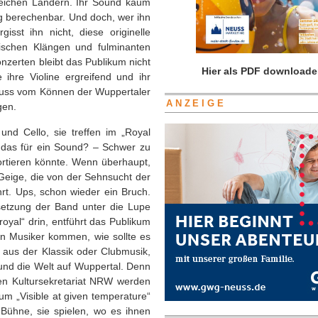
reichen Ländern. Ihr Sound kaum
g berechenbar. Und doch, wer ihn
gisst ihn nicht, diese originelle
lischen Klängen und fulminanten
nzerten bleibt das Publikum nicht
Hier als PDF downloade
 ihre Violine ergreifend und ihr
euss vom Können der Wuppertaler
ANZEIGE
gen.
nd Cello, sie treffen im „Royal
t das für ein Sound? – Schwer zu
sortieren könnte. Wenn überhaupt,
Geige, die von der Sehnsucht der
hrt. Ups, schon wieder ein Bruch.
etzung der Band unter die Lupe
oyal“ drin, entführt das Publikum
eun Musiker kommen, wie sollte es
aus der Klassik oder Clubmusik,
t und die Welt auf Wuppertal. Denn
en Kultursekretariat NRW werden
um „Visible at given temperature“
ühne, sie spielen, wo es ihnen