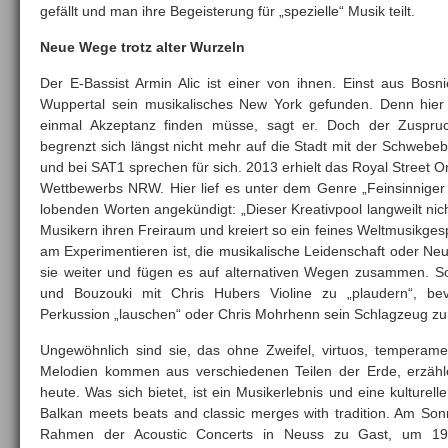
gefällt und man ihre Begeisterung für „spezielle“ Musik teilt.
Neue Wege trotz alter Wurzeln
Der E-Bassist Armin Alic ist einer von ihnen. Einst aus Bosni
Wuppertal sein musikalisches New York gefunden. Denn hier
einmal Akzeptanz finden müsse, sagt er. Doch der Zuspr
begrenzt sich längst nicht mehr auf die Stadt mit der Schwebe
und bei SAT1 sprechen für sich. 2013 erhielt das Royal Street O
Wettbewerbs NRW. Hier lief es unter dem Genre „Feinsinniger
lobenden Worten angekündigt: „Dieser Kreativpool langweilt nicht
Musikern ihren Freiraum und kreiert so ein feines Weltmusikges
am Experimentieren ist, die musikalische Leidenschaft oder Ne
sie weiter und fügen es auf alternativen Wegen zusammen. So
und Bouzouki mit Chris Hubers Violine zu „plaudern“, b
Perkussion „lauschen“ oder Chris Mohrhenn sein Schlagzeug zu
Ungewöhnlich sind sie, das ohne Zweifel, virtuos, temperame
Melodien kommen aus verschiedenen Teilen der Erde, erzäh
heute. Was sich bietet, ist ein Musikerlebnis und eine kulture
Balkan meets beats and classic merges with tradition. Am Sonn
Rahmen der Acoustic Concerts in Neuss zu Gast, um 19 