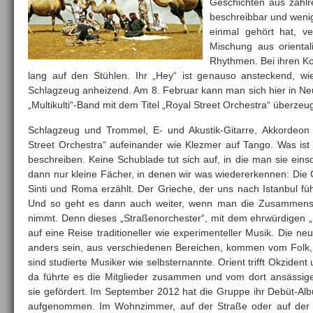
Geschichten aus zahl
beschreibbar und weni
einmal gehört hat, ver
Mischung aus orienta
Rhythmen. Bei ihren Ko
lang auf den Stühlen. Ihr „Hey“ ist genauso ansteckend, wie
Schlagzeug anheizend. Am 8. Februar kann man sich hier in N
„Multikulti“-Band mit dem Titel „Royal Street Orchestra“ überzeu
Schlagzeug und Trommel, E- und Akustik-Gitarre, Akkordeon u
Street Orchestra“ aufeinander wie Klezmer auf Tango. Was is
beschreiben. Keine Schublade tut sich auf, in die man sie ein
dann nur kleine Fächer, in denen wir was wiedererkennen: Die 
Sinti und Roma erzählt. Der Grieche, der uns nach Istanbul fü
Und so geht es dann auch weiter, wenn man die Zusammens
nimmt. Denn dieses „Straßenorchester“, mit dem ehrwürdigen „r
auf eine Reise traditioneller wie experimenteller Musik. Die n
anders sein, aus verschiedenen Bereichen, kommen vom Folk, 
sind studierte Musiker wie selbsternannte. Orient trifft Okziden
da führte es die Mitglieder zusammen und vom dort ansässig
sie gefördert. Im September 2012 hat die Gruppe ihr Debüt-Alb
aufgenommen. Im Wohnzimmer, auf der Straße oder auf der B