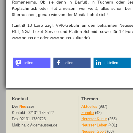
Romaneums. Ob sie dann in Barfuß, in Tüchern oder Jeans
Kopfschmuck oder Hut anreisen, wer weiß, alles schon bei
überraschen, genau wie von der Musik. Lohnt sich!
(Eintritt 10 Euro zzgl. VVK-Gebühr an den bekannten Neusser 
RLT, NGZ Ticket Service und Platten Schmidt sowie für 12 Eur
www.neuss.de oder www.neuss-kultur.de)
teilen
teilen
mitteilen
Kontakt
Themen
Der
Neu
sser
Aktuelles
(987)
Kontakt: 02131-1789722
Familie
(42)
Fax 02131-1789723
Neusser Kultur
(253)
Mail: hallo@derneusser.de
Neusser Leben
(401)
Neusser Sport
(63)