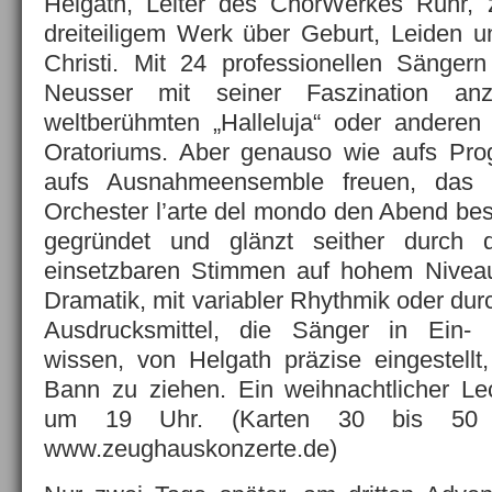
Helgath, Leiter des ChorWerkes Ruhr,
dreiteiligem Werk über Geburt, Leiden 
Christi. Mit 24 professionellen Sänger
Neusser mit seiner Faszination an
weltberühmten „Halleluja“ oder anderen
Oratoriums. Aber genauso wie aufs Pr
aufs Ausnahmeensemble freuen, da
Orchester l’arte del mondo den Abend bes
gegründet und glänzt seither durch di
einsetzbaren Stimmen auf hohem Niveau
Dramatik, mit variabler Rhythmik oder durc
Ausdrucksmittel, die Sänger in Ein- 
wissen, von Helgath präzise eingestellt
Bann zu ziehen. Ein weihnachtlicher Le
um 19 Uhr. (Karten 30 bis 50 E
www.zeughauskonzerte.de)