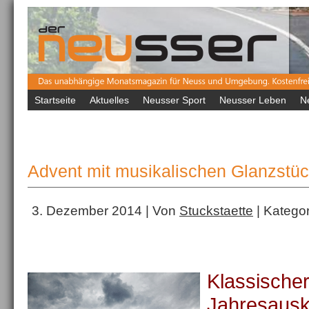
Startseite
Aktuelles
Neusser Sport
Neusser Leben
N
Advent mit musikalischen Glanzstü
3. Dezember 2014 | Von
Stuckstaette
| Kategor
Klassisch
Jahresa