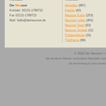
Der
Neu
sser
Aktuelles
(987)
Kontakt: 02131-1789722
Familie
(42)
Fax 02131-1789723
Neusser Kultur
(253)
Mail: hallo@derneusser.de
Neusser Leben
(401)
Neusser Sport
(63)
Neusser Umwelt
(11)
Schützenfeste
(16)
Titelthema
(88)
© 2026
Der Neusser
/ 
Alle auf dieser Website verwendeten Materialien unt
Die Verwendung ist ohne ausdrück