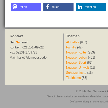
teilen
teilen
mitteilen
Kontakt
Themen
Der
Neu
sser
Aktuelles
(987)
Kontakt: 02131-1789722
Familie
(42)
Fax 02131-1789723
Neusser Kultur
(253)
Mail: hallo@derneusser.de
Neusser Leben
(401)
Neusser Sport
(63)
Neusser Umwelt
(11)
Schützenfeste
(16)
Titelthema
(88)
© 2026
Der Neusser
/ 
Alle auf dieser Website verwendeten Materialien unt
Die Verwendung ist ohne ausdrück