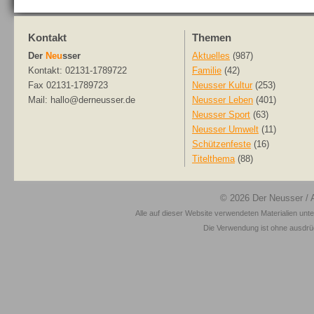
Kontakt
Themen
Der
Neu
sser
Aktuelles
(987)
Kontakt: 02131-1789722
Familie
(42)
Fax 02131-1789723
Neusser Kultur
(253)
Mail: hallo@derneusser.de
Neusser Leben
(401)
Neusser Sport
(63)
Neusser Umwelt
(11)
Schützenfeste
(16)
Titelthema
(88)
© 2026
Der Neusser
/ 
Alle auf dieser Website verwendeten Materialien unt
Die Verwendung ist ohne ausdrück