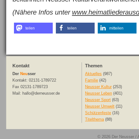
(Nähere Infos unter
www.heimatliederausd
teilen
teilen
mitteilen
Kontakt
Themen
Der
Neu
sser
Aktuelles
(987)
Kontakt: 02131-1789722
Familie
(42)
Fax 02131-1789723
Neusser Kultur
(253)
Mail: hallo@derneusser.de
Neusser Leben
(401)
Neusser Sport
(63)
Neusser Umwelt
(11)
Schützenfeste
(16)
Titelthema
(88)
© 2026
Der Neusser
/ 