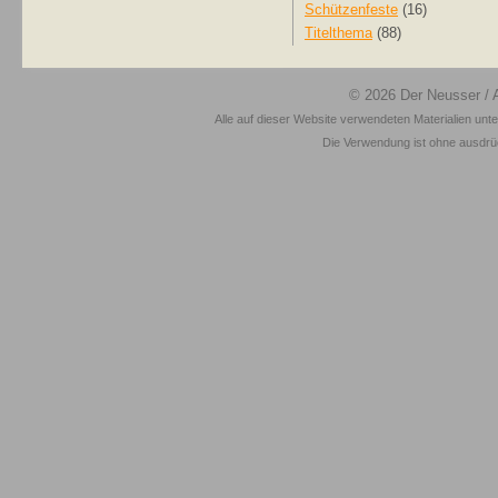
Schützenfeste
(16)
Titelthema
(88)
© 2026
Der Neusser
/ 
Alle auf dieser Website verwendeten Materialien unt
Die Verwendung ist ohne ausdrück