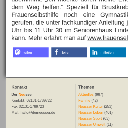
dem Weg helfen.“ Speziell für Brustkreb
Frauenselbsthilfe noch eine Gymnast
gerufen, die unter fachkundiger Anleitung
Uhr bis 11 Uhr 30 im Seniorenhaus Lind
kann. Mehr erfährt man auf
www.frauenselb
teilen
teilen
mitteilen
Kontakt
Themen
Der
Neu
sser
Aktuelles
(987)
Kontakt: 02131-1789722
Familie
(42)
Fax 02131-1789723
Neusser Kultur
(253)
Mail: hallo@derneusser.de
Neusser Leben
(401)
Neusser Sport
(63)
Neusser Umwelt
(11)