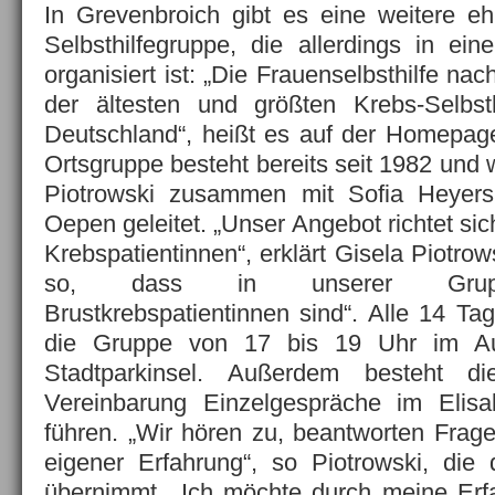
In Grevenbroich gibt es eine weitere eh
Selbsthilfegruppe, die allerdings in e
organisiert ist: „Die Frauenselbsthilfe na
der ältesten und größten Krebs-Selbsth
Deutschland“, heißt es auf der Homepag
Ortsgruppe besteht bereits seit 1982 und w
Piotrowski zusammen mit Sofia Heyers
Oepen geleitet. „Unser Angebot richtet sic
Krebspatientinnen“, erklärt Gisela Piotrow
so, dass in unserer Gruppe
Brustkrebspatientinnen sind“. Alle 14 Tage
die Gruppe von 17 bis 19 Uhr im Au
Stadtparkinsel. Außerdem besteht di
Vereinbarung Einzelgespräche im Elis
führen. „Wir hören zu, beantworten Fra
eigener Erfahrung“, so Piotrowski, die
übernimmt. „Ich möchte durch meine Erf