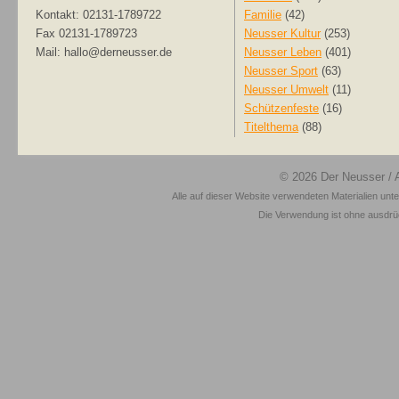
Kontakt: 02131-1789722
Familie
(42)
Fax 02131-1789723
Neusser Kultur
(253)
Mail: hallo@derneusser.de
Neusser Leben
(401)
Neusser Sport
(63)
Neusser Umwelt
(11)
Schützenfeste
(16)
Titelthema
(88)
© 2026
Der Neusser
/ 
Alle auf dieser Website verwendeten Materialien unt
Die Verwendung ist ohne ausdrück