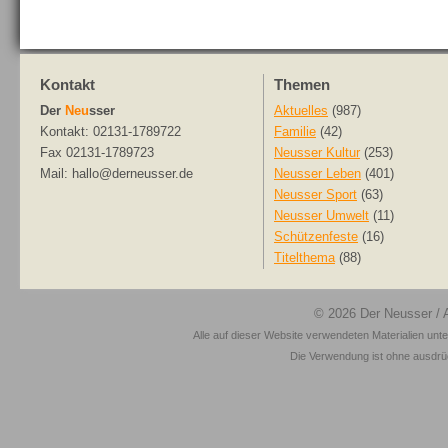
Kontakt
Themen
Der
Neu
sser
Aktuelles
(987)
Kontakt: 02131-1789722
Familie
(42)
Fax 02131-1789723
Neusser Kultur
(253)
Mail: hallo@derneusser.de
Neusser Leben
(401)
Neusser Sport
(63)
Neusser Umwelt
(11)
Schützenfeste
(16)
Titelthema
(88)
© 2026
Der Neusser
/ 
Alle auf dieser Website verwendeten Materialien unt
Die Verwendung ist ohne ausdrück