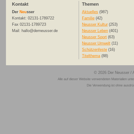
Kontakt
Themen
Der
Neu
sser
Aktuelles
(987)
Kontakt: 02131-1789722
Familie
(42)
Fax 02131-1789723
Neusser Kultur
(253)
Mail: hallo@derneusser.de
Neusser Leben
(401)
Neusser Sport
(63)
Neusser Umwelt
(11)
Schützenfeste
(16)
Titelthema
(88)
© 2026
Der Neusser
/ 
Alle auf dieser Website verwendeten Materialien unt
Die Verwendung ist ohne ausdrück