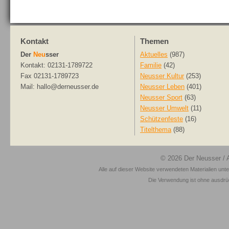
Kontakt
Themen
Der
Neu
sser
Aktuelles
(987)
Kontakt: 02131-1789722
Familie
(42)
Fax 02131-1789723
Neusser Kultur
(253)
Mail: hallo@derneusser.de
Neusser Leben
(401)
Neusser Sport
(63)
Neusser Umwelt
(11)
Schützenfeste
(16)
Titelthema
(88)
© 2026
Der Neusser
/ 
Alle auf dieser Website verwendeten Materialien unt
Die Verwendung ist ohne ausdrück