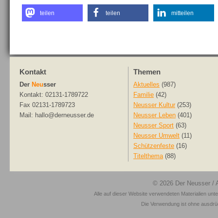
teilen
teilen
mitteilen
Kontakt
Themen
Der
Neu
sser
Aktuelles
(987)
Kontakt: 02131-1789722
Familie
(42)
Fax 02131-1789723
Neusser Kultur
(253)
Mail: hallo@derneusser.de
Neusser Leben
(401)
Neusser Sport
(63)
Neusser Umwelt
(11)
Schützenfeste
(16)
Titelthema
(88)
© 2026
Der Neusser
/ 
Alle auf dieser Website verwendeten Materialien unt
Die Verwendung ist ohne ausdrück