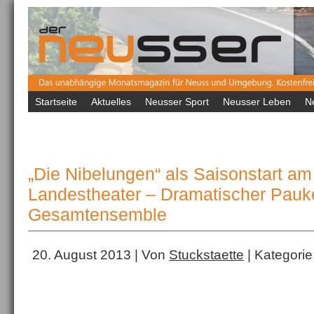
Startseite
Aktuelles
Neusser Sport
Neusser Leben
N
„Die Nibelungen“ als Saisonstart a
Landestheater – Dramatischer Pauk
Gesamtensemble
20. August 2013 | Von
Stuckstaette
| Kategorie