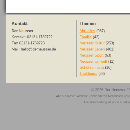
Kontakt
Themen
Der
Neu
sser
Aktuelles
(987)
Kontakt: 02131-1789722
Familie
(42)
Fax 02131-1789723
Neusser Kultur
(253)
Mail: hallo@derneusser.de
Neusser Leben
(401)
Neusser Sport
(63)
Neusser Umwelt
(11)
Schützenfeste
(16)
Titelthema
(88)
© 2026
Der Neusser
/ 
Alle auf dieser Website verwendeten Materialien unt
Die Verwendung ist ohne ausdrück