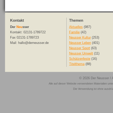
Kontakt
Themen
Der
Neu
sser
Aktuelles
(987)
Kontakt: 02131-1789722
Familie
(42)
Fax 02131-1789723
Neusser Kultur
(253)
Mail: hallo@derneusser.de
Neusser Leben
(401)
Neusser Sport
(63)
Neusser Umwelt
(11)
Schützenfeste
(16)
Titelthema
(88)
© 2026
Der Neusser
/ 
Alle auf dieser Website verwendeten Materialien unt
Die Verwendung ist ohne ausdrück