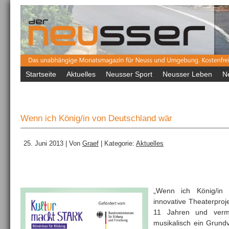
Startseite
Aktuelles
Neusser Sport
Neusser Leben
N
Wenn ich König/in von Deutschland wär
25. Juni 2013 | Von
Graef
| Kategorie:
Aktuelles
„Wenn ich König/in 
innovative Theaterproj
11 Jahren und vermit
musikalisch ein Grundv