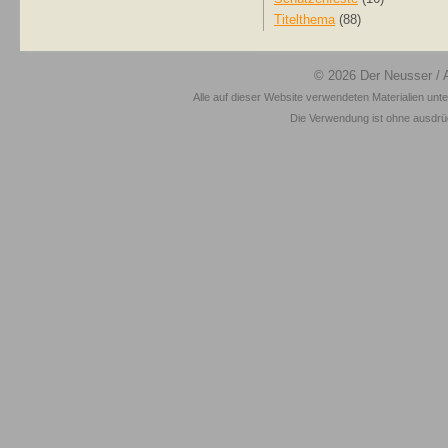
Titelthema
(88)
© 2026
Der Neusser
/ 
Alle auf dieser Website verwendeten Materialien unt
Die Verwendung ist ohne ausdrück