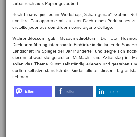
farbenreich aufs Papier ge­zaubert.
Hoch hinaus ging es im Workshop „Schau genau“. Gabriel Re
und ihre Fotoapparate mit auf das Dach eines Parkhauses zur
erstellte jeder aus den Bildern seine eigene Collage.
Währenddessen gab Museumsdirektorin Dr. Uta Husmeier-
Direktorenführung interessante Ein­blicke in die laufende Sonder
Land­schaft im Spiegel der Jahrhunderte“ und zeigte sich hoch
diesem abwechs­lungsreichen MitMach- und Aktionstag im M
sollen das Thema Kunst selbständig erleben und gestalten un
durften selbstverständlich die Kinder alle an diesem Tag ents
nehmen.
teilen
teilen
mitteilen