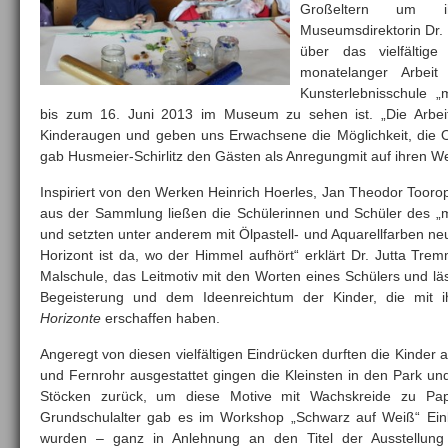
Großeltern um i
Museumsdirektorin Dr. U
über das vielfältig
monatelanger Arbei
Kunsterlebnisschule 
bis zum 16. Juni 2013 im Museum zu sehen ist. „Die Arbei
Kinderaugen und geben uns Erwachsene die Möglichkeit, die O
gab Husmeier-Schirlitz den Gästen als Anregungmit auf ihren We
Inspiriert von den Werken Heinrich Hoerles, Jan Theodor Toor
aus der Sammlung ließen die Schülerinnen und Schüler des „ma
und setzten unter anderem mit Ölpastell- und Aquarellfarben 
Hori­zont ist da, wo der Himmel aufhört“ erklärt Dr. Jutta Tre
Malschule, das Leitmotiv mit den Worten eines Schülers und lä
Begeisterung und dem Ideenreichtum der Kinder, die mit i
Horizonte
erschaffen haben.
Angeregt von diesen vielfältigen Eindrücken durften die Kinder 
und Fernrohr ausgestattet gingen die Kleinsten in den Park u
Stöcken zurück, um diese Motive mit Wachskreide zu Pap
Grundschulalter gab es im Workshop „Schwarz auf Weiß“ Einbl
wurden – ganz in Anlehnung an den Titel der Ausstellung 