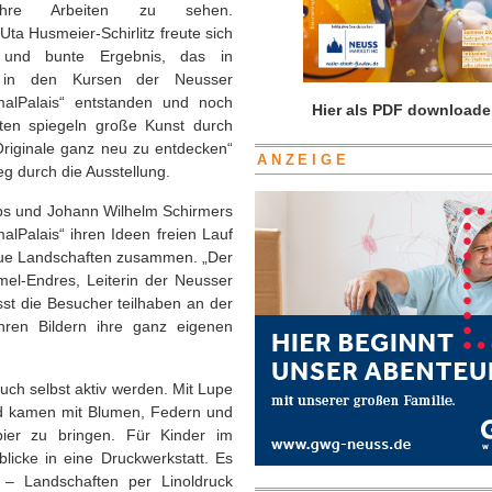
hre Arbeiten zu sehen.
ta Husmeier-Schirlitz freute sich
e und bunte Er­gebnis, das in
t in den Kursen der Neusser
„malPalais“ entstanden und noch
Hier als PDF downloade
ten spiegeln große Kunst durch
riginale ganz neu zu entdecken“
ANZEIGE
g durch die Ausstellung.
ops und Johann Wilhelm Schirmers
lPalais“ ihren Ideen freien Lauf
neue Landschaften zusammen. „Der
mmel-Endres, Leiterin der Neusser
sst die Besucher teilhaben an der
hren Bildern ihre ganz eigenen
auch selbst aktiv werden. Mit Lupe
nd kamen mit Blumen, Fe­dern und
ier zu bringen. Für Kinder im
icke in eine Druckwerk­statt. Es
– Landschaften per Li­noldruck