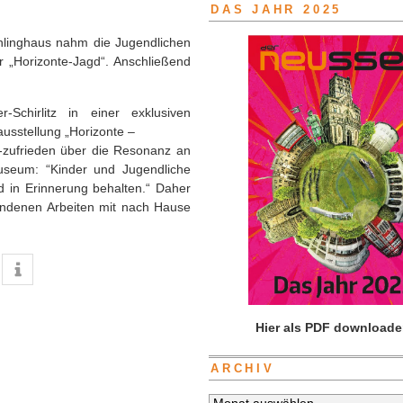
DAS JAHR 2025
hlinghaus nahm die Jugendlichen
 „Horizonte-Jagd“. An­schließend
Schirlitz in einer exklusiven
ausstellung „Horizonte –
-zufrie­den über die Resonanz an
useum: “Kinder und Jugendliche
d in Erinnerung behalten.“ Daher
tandenen Arbeiten mit nach Hause
Hier als PDF downloade
ARCHIV
Archiv