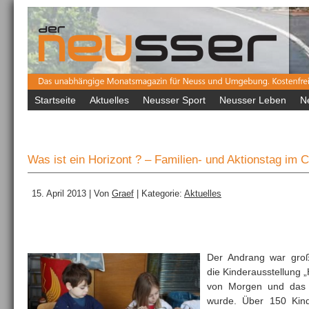
Startseite
Aktuelles
Neusser Sport
Neusser Leben
N
Was ist ein Horizont ? – Familien- und Aktionstag i
15. April 2013 | Von
Graef
| Kategorie:
Aktuelles
Der Andrang war gro
die Kinderausstellung „
von Morgen und das 
wurde. Über 150 Kind