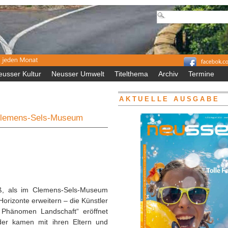
eusser Kultur
Neusser Umwelt
Titelthema
Archiv
Termine
AKTUELLE AUSGABE
m Clemens-Sels-Museum
ß, als im Clemens-Sels-Museum
Horizonte erweitern – die Künstler
Phänomen Landschaft“ eröffnet
er kamen mit ihren Eltern und