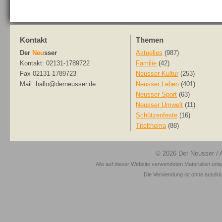
Kontakt
Themen
Der
Neu
sser
Aktuelles
(987)
Kontakt: 02131-1789722
Familie
(42)
Fax 02131-1789723
Neusser Kultur
(253)
Mail: hallo@derneusser.de
Neusser Leben
(401)
Neusser Sport
(63)
Neusser Umwelt
(11)
Schützenfeste
(16)
Titelthema
(88)
© 2026
Der Neusser
/ 
Alle auf dieser Website verwendeten Materialien unt
Die Verwendung ist ohne ausdrück