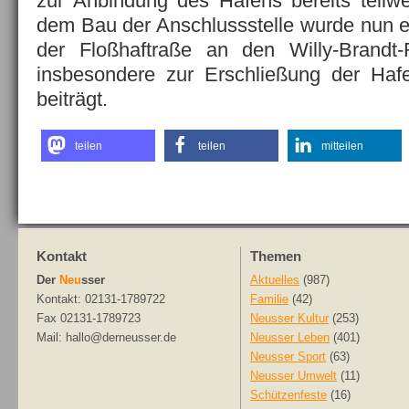
zur Anbindung des Hafens bereits teilwei
dem Bau der Anschlussstelle wurde nun e
der Floßhaftraße an den Willy-Brandt-
insbesondere zur Erschließung der Ha
beiträgt.
teilen
teilen
mitteilen
Kontakt
Themen
Der
Neu
sser
Aktuelles
(987)
Kontakt: 02131-1789722
Familie
(42)
Fax 02131-1789723
Neusser Kultur
(253)
Mail: hallo@derneusser.de
Neusser Leben
(401)
Neusser Sport
(63)
Neusser Umwelt
(11)
Schützenfeste
(16)