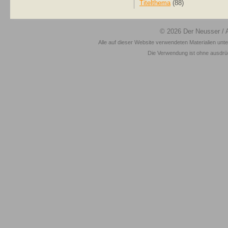
Titelthema
(88)
© 2026
Der Neusser
/ 
Alle auf dieser Website verwendeten Materialien unt
Die Verwendung ist ohne ausdrück