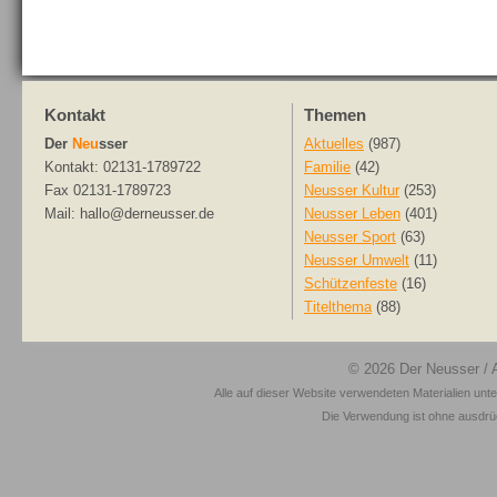
Kontakt
Themen
Der
Neu
sser
Aktuelles
(987)
Kontakt: 02131-1789722
Familie
(42)
Fax 02131-1789723
Neusser Kultur
(253)
Mail: hallo@derneusser.de
Neusser Leben
(401)
Neusser Sport
(63)
Neusser Umwelt
(11)
Schützenfeste
(16)
Titelthema
(88)
© 2026
Der Neusser
/ 
Alle auf dieser Website verwendeten Materialien unt
Die Verwendung ist ohne ausdrück