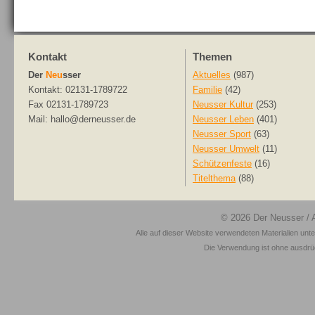
Kontakt
Themen
Der
Neu
sser
Aktuelles
(987)
Kontakt: 02131-1789722
Familie
(42)
Fax 02131-1789723
Neusser Kultur
(253)
Mail: hallo@derneusser.de
Neusser Leben
(401)
Neusser Sport
(63)
Neusser Umwelt
(11)
Schützenfeste
(16)
Titelthema
(88)
© 2026
Der Neusser
/ 
Alle auf dieser Website verwendeten Materialien unt
Die Verwendung ist ohne ausdrück