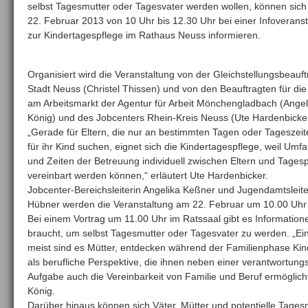
selbst Tagesmutter oder Tagesvater werden wollen, können sic
22. Februar 2013 von 10 Uhr bis 12.30 Uhr bei einer Infoverans
zur Kindertagespflege im Rathaus Neuss informieren.
Organisiert wird die Veranstaltung von der Gleichstellungsbeauf
Stadt Neuss (Christel Thissen) und von den Beauftragten für di
am Arbeitsmarkt der Agentur für Arbeit Mönchengladbach (Angel
König) und des Jobcenters Rhein-Kreis Neuss (Ute Hardenbicker
„Gerade für Eltern, die nur an bestimmten Tagen oder Tageszei
für ihr Kind suchen, eignet sich die Kindertagespflege, weil Umf
und Zeiten der Betreuung individuell zwischen Eltern und Tage
vereinbart werden können,“ erläutert Ute Hardenbicker.
Jobcenter-Bereichsleiterin Angelika Keßner und Jugendamtsleit
Hübner werden die Veranstaltung am 22. Februar um 10.00 Uhr 
Bei einem Vortrag um 11.00 Uhr im Ratssaal gibt es Information
braucht, um selbst Tagesmutter oder Tagesvater zu werden. „Ein
meist sind es Mütter, entdecken während der Familienphase Ki
als berufliche Perspektive, die ihnen neben einer verantwortung
Aufgabe auch die Vereinbarkeit von Familie und Beruf ermöglicht
König.
Darüber hinaus können sich Väter, Mütter und potentielle Tages