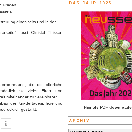
DAS JAHR 2025
en Fragen
lassen.
etreuung einer-seits und in der
erseits,“ fasst Christel Thissen
erbetreuung, die die elterliche
mög-licht sie vielen Eltern und
eit miteinander zu vereinbaren.
sbau der Kin-dertagespflege und
Hier als PDF downloade
sdrücklich gestärkt.
ARCHIV
Archiv