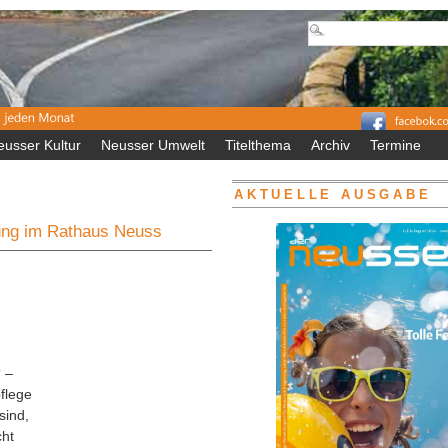
eusser Kultur
Neusser Umwelt
Titelthema
Archiv
Termine
AKTUELLE AUSGABE
tung im Rathaus Neuss
 –
flege
sind,
cht