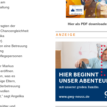
h am
taltung
Hier als PDF downloade
tragten der
e Chancengleichheit
ANZEIGE
ika
).
ten eine Betreuung
ang
spflegepersonen
er Markus
eröffnen.
en, was es
ige Eltern,
nderbetreuung
svollen
,“ sagt Angelika
mütter und