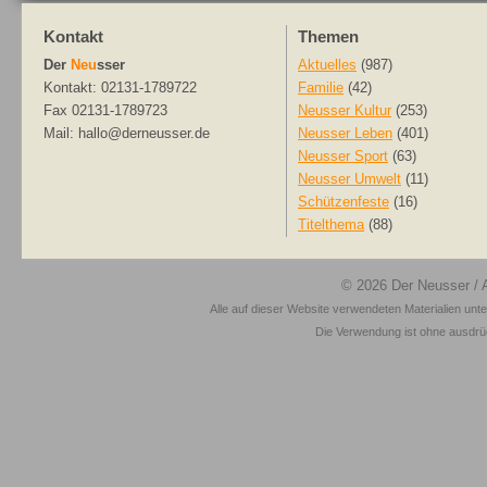
Kontakt
Themen
Der
Neu
sser
Aktuelles
(987)
Kontakt: 02131-1789722
Familie
(42)
Fax 02131-1789723
Neusser Kultur
(253)
Mail: hallo@derneusser.de
Neusser Leben
(401)
Neusser Sport
(63)
Neusser Umwelt
(11)
Schützenfeste
(16)
Titelthema
(88)
© 2026
Der Neusser
/ 
Alle auf dieser Website verwendeten Materialien unt
Die Verwendung ist ohne ausdrück