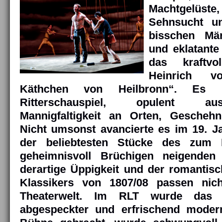
Machtgelüste,
Sehnsucht u
bisschen Mär
und eklatante
das kraftv
Heinrich v
Käthchen von Heilbronn“. Es i
Ritterschauspiel, opulent au
Mannigfaltigkeit an Orten, Gescheh
Nicht umsonst avancierte es im 19. J
der beliebtesten Stücke des zum I
geheimnisvoll Brüchigen neigenden
derartige Üppigkeit und der romantisch
Klassikers von 1807/08 passen nich
Theaterwelt. Im RLT wurde das 
abgespeckter und erfrischend moder