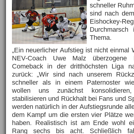
schneller Ruh
sind nach dem
Eishockey-Reg
Durchmarsch i
Thema.
„Ein neuerlicher Aufstieg ist nicht einma
NEV-Coach Uwe Malz überzogene H
Comeback in der dritthöchsten Liga n
zurück: „Wir sind nach unserem Rück
schneller als in einem Paternoster wi
wollen uns zunächst konsolidieren,
stabilisieren und Rückhalt bei Fans und S
werden natürlich in der Aufstiegsrunde all
dem Kampf um die ersten vier Plätze wer
haben. Realistisch ist am Ende wohl e
Rang sechs bis acht. Schließlich f