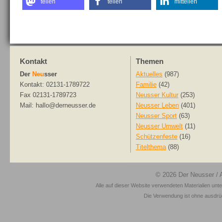
teilen
teilen
mitteilen
Kontakt
Themen
Der
Neu
sser
Aktuelles
(987)
Kontakt: 02131-1789722
Familie
(42)
Fax 02131-1789723
Neusser Kultur
(253)
Mail: hallo@derneusser.de
Neusser Leben
(401)
Neusser Sport
(63)
Neusser Umwelt
(11)
Schützenfeste
(16)
Titelthema
(88)
© 2026
Der Neusser
/ 
Alle auf dieser Website verwendeten Materialien unt
Die Verwendung ist ohne ausdrück