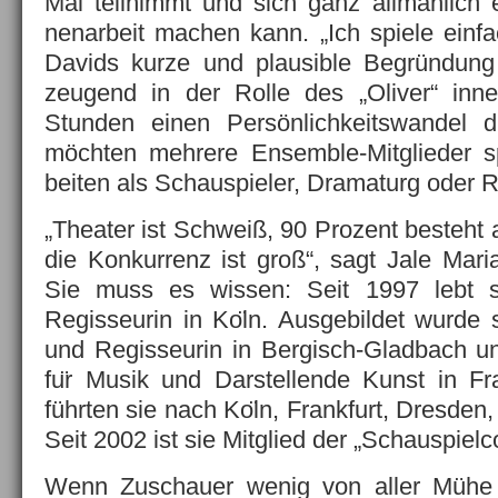
Mal teilnimmt und sich ganz allmählich 
nenarbeit machen kann. „Ich spiele einfa
Davids kurze und plausible Begründung 
zeugend in der Rolle des „Oliver“ inne
Stunden einen Persönlichkeitswandel d
möchten mehrere Ensemble-Mitglieder s
beiten als Schauspieler, Dramaturg oder R
„Theater ist Schweiß, 90 Prozent besteht
die Konkurrenz ist groß“, sagt Jale Mari
Sie muss es wissen: Seit 1997 lebt sie
Regisseurin in Ko
ln. Ausgebildet wurde s
und Regisseurin in Bergisch-Gladbach u
fu
r Musik und Darstellende Kunst in Fr
führten sie nach Ko
ln, Frankfurt, Dresde
Seit 2002 ist sie Mitglied der „Schauspielc
Wenn Zuschauer wenig von aller Müh