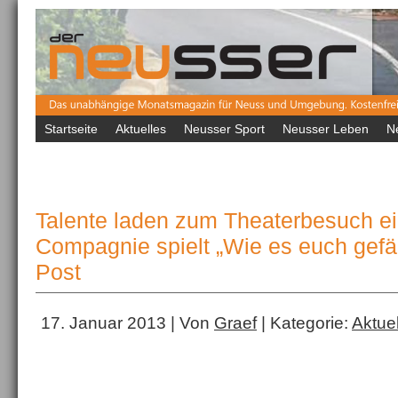
Startseite
Aktuelles
Neusser Sport
Neusser Leben
N
Talente laden zum Theaterbesuch ei
Compagnie spielt „Wie es euch gefäll
Post
17. Januar 2013 | Von
Graef
| Kategorie:
Aktue