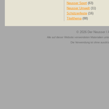
Neusser Sport
(63)
Neusser Umwelt
(11)
Schützenfeste
(16)
Titelthema
(88)
© 2026
Der Neusser
/ 
Alle auf dieser Website verwendeten Materialien unt
Die Verwendung ist ohne ausdrück