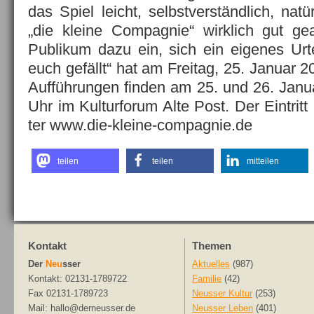
das Spiel leicht, selbstverständlich, natü
„die kleine Compagnie“ wirklich gut gea
Publikum dazu ein, sich ein eigenes Urte
euch gefällt“ hat am Freitag, 25. Januar 2
Aufführungen finden am 25. und 26. Janua
Uhr im Kulturforum Alte Post. Der Eintritt i
ter www.die-kleine-compagnie.de
teilen
teilen
mitteilen
Kontakt
Themen
Der
Neu
sser
Aktuelles
(987)
Kontakt: 02131-1789722
Familie
(42)
Fax 02131-1789723
Neusser Kultur
(253)
Mail: hallo@derneusser.de
Neusser Leben
(401)