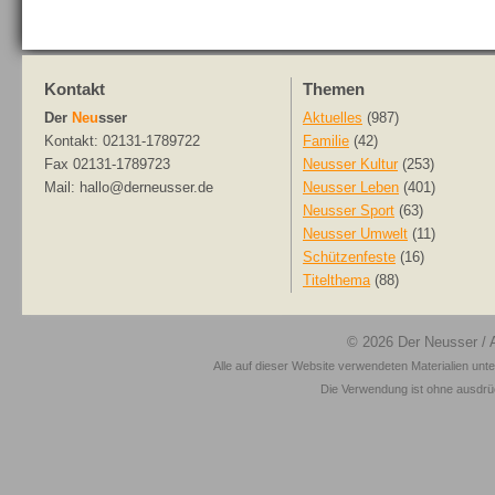
Kontakt
Themen
Der
Neu
sser
Aktuelles
(987)
Kontakt: 02131-1789722
Familie
(42)
Fax 02131-1789723
Neusser Kultur
(253)
Mail: hallo@derneusser.de
Neusser Leben
(401)
Neusser Sport
(63)
Neusser Umwelt
(11)
Schützenfeste
(16)
Titelthema
(88)
© 2026
Der Neusser
/ 
Alle auf dieser Website verwendeten Materialien unt
Die Verwendung ist ohne ausdrück