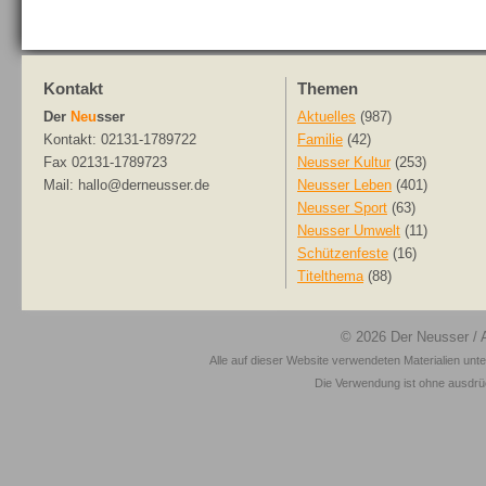
Kontakt
Themen
Der
Neu
sser
Aktuelles
(987)
Kontakt: 02131-1789722
Familie
(42)
Fax 02131-1789723
Neusser Kultur
(253)
Mail: hallo@derneusser.de
Neusser Leben
(401)
Neusser Sport
(63)
Neusser Umwelt
(11)
Schützenfeste
(16)
Titelthema
(88)
© 2026
Der Neusser
/ 
Alle auf dieser Website verwendeten Materialien unt
Die Verwendung ist ohne ausdrück