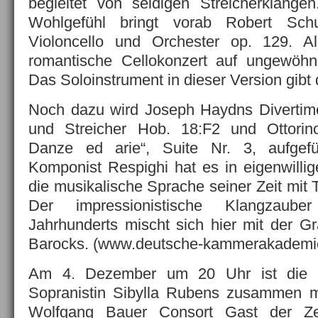
begleitet von seidigen Streicherklänge
Wohlgefühl bringt vorab Robert Sch
Violoncello und Orchester op. 129. All
romantische Cellokonzert auf ungewöhn
Das Soloinstrument in dieser Version gibt 
Noch dazu wird Joseph Haydns Divertime
und Streicher Hob. 18:F2 und Ottorin
Danze ed arie“, Suite Nr. 3, aufgefüh
Komponist Respighi hat es in eigenwillig
die musikalische Sprache seiner Zeit mit T
Der impressionistische Klangzaub
Jahrhunderts mischt sich hier mit der Gr
Barocks. (www.deutsche-kammerakademi
Am 4. Dezember um 20 Uhr ist die h
Sopranistin Sibylla Rubens zusammen 
Wolfgang Bauer Consort Gast der Zeu