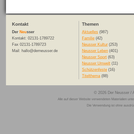
Kontakt
Themen
Der
Neu
sser
Aktuelles
(987)
Kontakt: 02131-1789722
Familie
(42)
Fax 02131-1789723
Neusser Kultur
(253)
Mail: hallo@derneusser.de
Neusser Leben
(401)
Neusser Sport
(63)
Neusser Umwelt
(11)
Schützenfeste
(16)
Titelthema
(88)
© 2026
Der Neusser
/ 
Alle auf dieser Website verwendeten Materialien unt
Die Verwendung ist ohne ausdrück