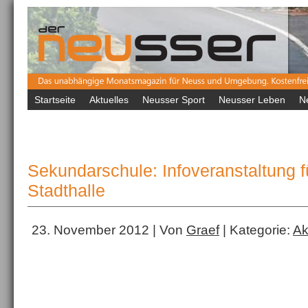
Startseite
Aktuelles
Neusser Sport
Neusser Leben
N
Sekundarschule: Infoveranstaltung fü
Stadthalle
23. November 2012 | Von
Graef
| Kategorie:
Ak