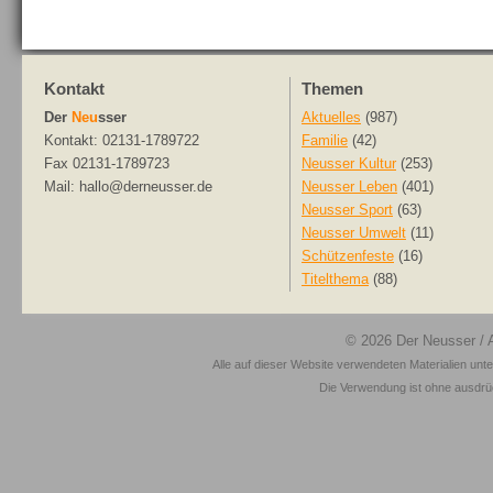
Kontakt
Themen
Der
Neu
sser
Aktuelles
(987)
Kontakt: 02131-1789722
Familie
(42)
Fax 02131-1789723
Neusser Kultur
(253)
Mail: hallo@derneusser.de
Neusser Leben
(401)
Neusser Sport
(63)
Neusser Umwelt
(11)
Schützenfeste
(16)
Titelthema
(88)
© 2026
Der Neusser
/ 
Alle auf dieser Website verwendeten Materialien unt
Die Verwendung ist ohne ausdrück