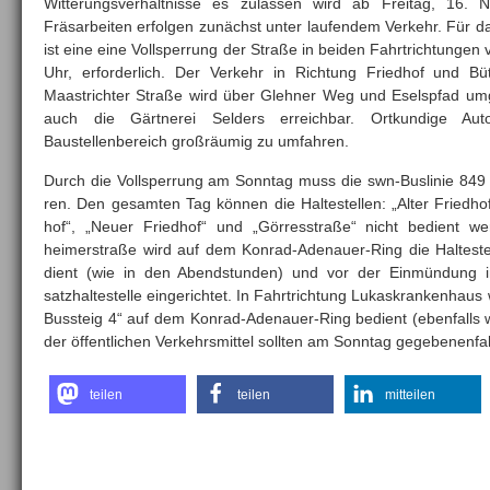
Witterungsverhältnisse es zulassen wird ab Freitag, 16. 
Fräsarbeiten erfol­gen zunächst unter laufendem Verkehr.
Für da
ist eine eine Vollsperrung der Straße in beiden Fahrtrichtungen
Uhr, erfor­derlich. Der Verkehr in Richtung Friedhof und 
Maastrichter Straße wird über Glehner Weg und Eselspfad umge
auch die Gärtnerei Selders erreichbar. Ortkundige Au
Baustellenbereich großräumig zu umfahren.
Durch die Vollsperrung am Sonntag muss die swn-Buslinie 849
ren. Den gesamten Tag können die Haltestellen: „Alter Fried­hof
hof“, „Neuer Friedhof“ und „Görresstraße“ nicht bedient we
heimerstraße wird auf dem Konrad-Adenauer-Ring die Halte­ste
dient (wie in den Abendstun­den) und vor der Einmündung i
satzhaltestelle eingerichtet. In Fahrt­richtung Lukaskrankenhaus w
Bussteig 4“ auf dem Konrad-Adenauer-Ring bedient (ebenfalls 
der öffentlichen Verkehrs­mittel sollten am Sonntag ge­gebenenfa
teilen
teilen
mitteilen