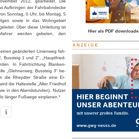
November 2012, gearbeitet. Die
s Aufbringen der Fahrbahndecke
 von Sonntag, 0 Uhr, bis Montag, 5
Büttgen sowie in das Wohngebiet
leitet. Über diese Umleitung ist
Hier als PDF downloade
tofahrer werden gebeten, den
ANZEIGE
 einen geänderten Linienweg fah­
, Bussteig 1 und 2“, „Hauptfried­
rden. In Fahrtrichtung Blanken­
lle „Glehnerweg, Bussteig 3“ be­
n die Rheydter Straße eine Er­
ird die Haltestelle „Alter Friedhof
wie in den Abendstunden). Nutzer
lls länger Fußwege ein­planen.*