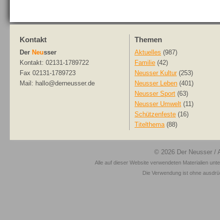
Kontakt
Themen
Der
Neu
sser
Aktuelles
(987)
Kontakt: 02131-1789722
Familie
(42)
Fax 02131-1789723
Neusser Kultur
(253)
Mail: hallo@derneusser.de
Neusser Leben
(401)
Neusser Sport
(63)
Neusser Umwelt
(11)
Schützenfeste
(16)
Titelthema
(88)
© 2026
Der Neusser
/ 
Alle auf dieser Website verwendeten Materialien unt
Die Verwendung ist ohne ausdrück